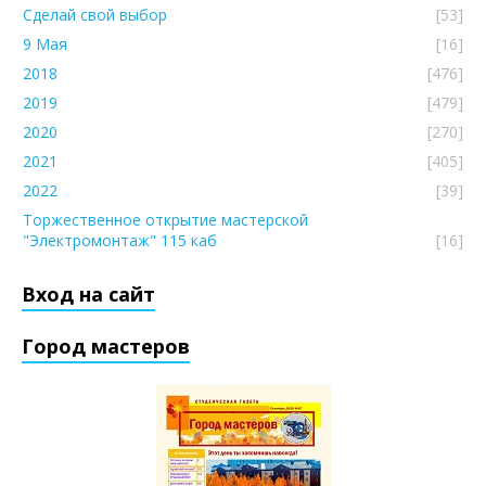
Сделай свой выбор
[53]
9 Мая
[16]
2018
[476]
2019
[479]
2020
[270]
2021
[405]
2022
[39]
Торжественное открытие мастерской
"Электромонтаж" 115 каб
[16]
Вход на сайт
Город мастеров