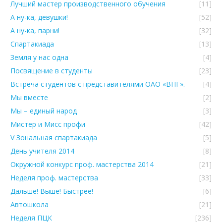
Лучший мастер производственного обучения
[11]
А ну-ка, девушки!
[52]
А ну-ка, парни!
[32]
Спартакиада
[13]
Земля у нас одна
[4]
Посвящение в студенты
[23]
Встреча студентов с представителями ОАО «ВНГ».
[4]
Мы вместе
[2]
Мы – единый народ
[3]
Мистер и Мисс профи
[42]
V Зональная спартакиада
[5]
День учителя 2014
[8]
Окружной конкурс проф. мастерства 2014
[21]
Неделя проф. мастерства
[33]
Дальше! Выше! Быстрее!
[6]
Автошкола
[21]
Неделя ПЦК
[236]