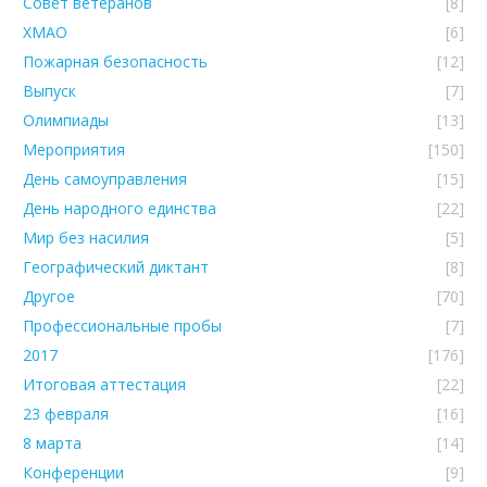
Совет ветеранов
[8]
ХМАО
[6]
Пожарная безопасность
[12]
Выпуск
[7]
Олимпиады
[13]
Мероприятия
[150]
День самоуправления
[15]
День народного единства
[22]
Мир без насилия
[5]
Географический диктант
[8]
Другое
[70]
Профессиональные пробы
[7]
2017
[176]
Итоговая аттестация
[22]
23 февраля
[16]
8 марта
[14]
Конференции
[9]