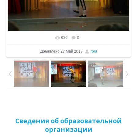
626
0
В реальном размере
1024x680
/ 165.6Kb
Добавлено
27 Май 2015
rpl8
Сведения об образовательной
организации