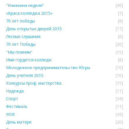
"Книжкина неделя"
[49]
«Краса колледжа 2015»
[7]
70 лет победы
[8]
День открытых дверей 2015
[17]
Лесные слушания
[6]
70 лет Победы
[20]
"Мы помним"
[15]
Ими гордится колледж
[8]
Молодежное предпринимательство Югры
[10]
День учителя 2015
[16]
Конкурсы проф. мастерства
[15]
Надежда
[11]
Спорт
[34]
Фестиваль
[11]
WSR
[43]
День матери
[20]