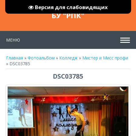
Версия для слабовидящих
БУ "РПК"
МЕНЮ
Главная
»
Фотоальбом
»
Колледж
»
Мистер и Мисс профи
» DSC03785
DSC03785