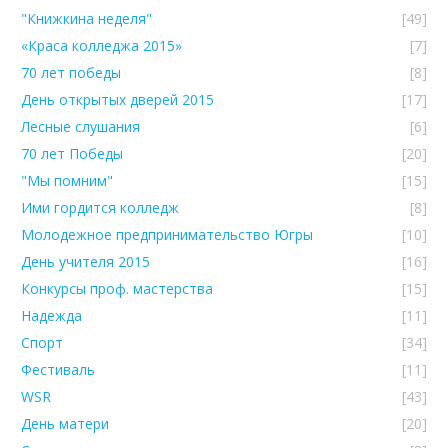
"Книжкина неделя"
[49]
«Краса колледжа 2015»
[7]
70 лет победы
[8]
День открытых дверей 2015
[17]
Лесные слушания
[6]
70 лет Победы
[20]
"Мы помним"
[15]
Ими гордится колледж
[8]
Молодежное предпринимательство Югры
[10]
День учителя 2015
[16]
Конкурсы проф. мастерства
[15]
Надежда
[11]
Спорт
[34]
Фестиваль
[11]
WSR
[43]
День матери
[20]