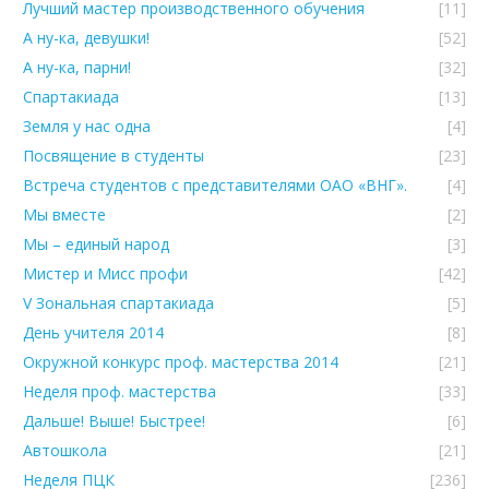
Лучший мастер производственного обучения
[11]
А ну-ка, девушки!
[52]
А ну-ка, парни!
[32]
Спартакиада
[13]
Земля у нас одна
[4]
Посвящение в студенты
[23]
Встреча студентов с представителями ОАО «ВНГ».
[4]
Мы вместе
[2]
Мы – единый народ
[3]
Мистер и Мисс профи
[42]
V Зональная спартакиада
[5]
День учителя 2014
[8]
Окружной конкурс проф. мастерства 2014
[21]
Неделя проф. мастерства
[33]
Дальше! Выше! Быстрее!
[6]
Автошкола
[21]
Неделя ПЦК
[236]