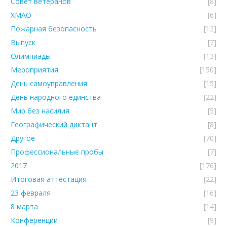
Совет ветеранов
[8]
ХМАО
[6]
Пожарная безопасность
[12]
Выпуск
[7]
Олимпиады
[13]
Мероприятия
[150]
День самоуправления
[15]
День народного единства
[22]
Мир без насилия
[5]
Географический диктант
[8]
Другое
[70]
Профессиональные пробы
[7]
2017
[176]
Итоговая аттестация
[22]
23 февраля
[16]
8 марта
[14]
Конференции
[9]