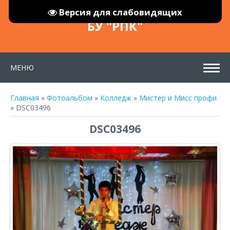
Версия для слабовидящих
БУ "РПК"
МЕНЮ
Главная
»
Фотоальбом
»
Колледж
»
Мистер и Мисс профи
» DSC03496
DSC03496