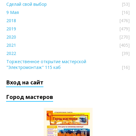
Сделай свой выбор
[53]
9 Мая
[16]
2018
[476]
2019
[479]
2020
[270]
2021
[405]
2022
[39]
Торжественное открытие мастерской
"Электромонтаж" 115 каб
[16]
Вход на сайт
Город мастеров