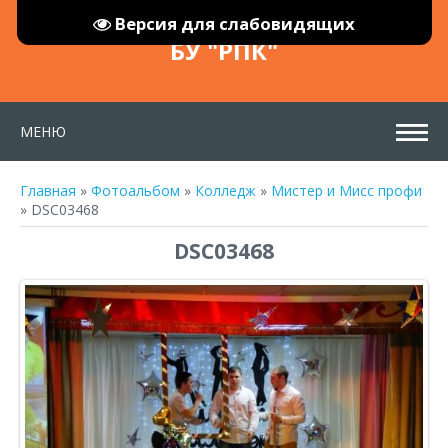
Версия для слабовидящих
БУ "РПК"
МЕНЮ
Главная
»
Фотоальбом
»
Колледж
»
Мистер и Мисс профи
» DSC03468
DSC03468