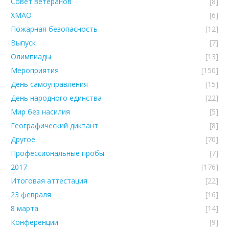
Совет ветеранов
[8]
ХМАО
[6]
Пожарная безопасность
[12]
Выпуск
[7]
Олимпиады
[13]
Мероприятия
[150]
День самоуправления
[15]
День народного единства
[22]
Мир без насилия
[5]
Географический диктант
[8]
Другое
[70]
Профессиональные пробы
[7]
2017
[176]
Итоговая аттестация
[22]
23 февраля
[16]
8 марта
[14]
Конференции
[9]