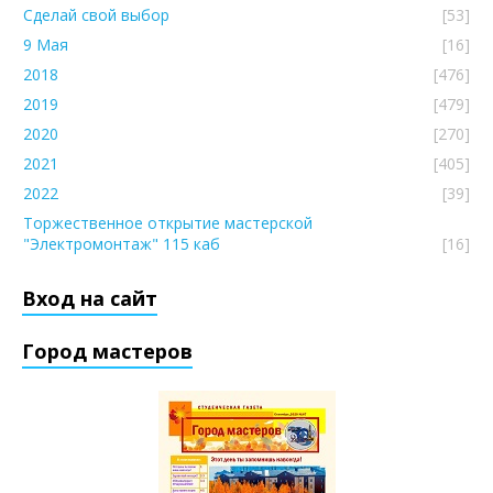
Сделай свой выбор
[53]
9 Мая
[16]
2018
[476]
2019
[479]
2020
[270]
2021
[405]
2022
[39]
Торжественное открытие мастерской
"Электромонтаж" 115 каб
[16]
Вход на сайт
Город мастеров