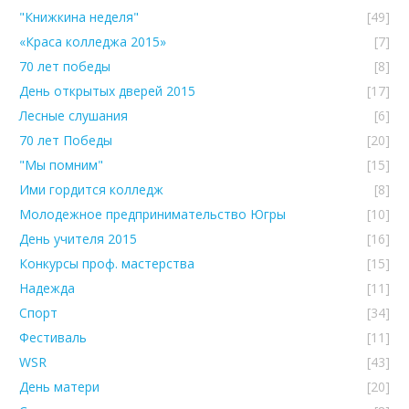
"Книжкина неделя"
[49]
«Краса колледжа 2015»
[7]
70 лет победы
[8]
День открытых дверей 2015
[17]
Лесные слушания
[6]
70 лет Победы
[20]
"Мы помним"
[15]
Ими гордится колледж
[8]
Молодежное предпринимательство Югры
[10]
День учителя 2015
[16]
Конкурсы проф. мастерства
[15]
Надежда
[11]
Спорт
[34]
Фестиваль
[11]
WSR
[43]
День матери
[20]