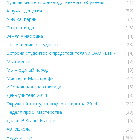
Лучший мастер производственного обучения
[11]
А ну-ка, девушки!
[52]
А ну-ка, парни!
[32]
Спартакиада
[13]
Земля у нас одна
[4]
Посвящение в студенты
[23]
Встреча студентов с представителями ОАО «ВНГ».
[4]
Мы вместе
[2]
Мы – единый народ
[3]
Мистер и Мисс профи
[42]
V Зональная спартакиада
[5]
День учителя 2014
[8]
Окружной конкурс проф. мастерства 2014
[21]
Неделя проф. мастерства
[33]
Дальше! Выше! Быстрее!
[6]
Автошкола
[21]
Неделя ПЦК
[236]