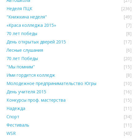
Автошкола
[21]
Неделя ПЦК
[236]
"Книжкина неделя"
[49]
«Краса колледжа 2015»
[7]
70 лет победы
[8]
День открытых дверей 2015
[17]
Лесные слушания
[6]
70 лет Победы
[20]
"Мы помним"
[15]
Ими гордится колледж
[8]
Молодежное предпринимательство Югры
[10]
День учителя 2015
[16]
Конкурсы проф. мастерства
[15]
Надежда
[11]
Спорт
[34]
Фестиваль
[11]
WSR
[43]