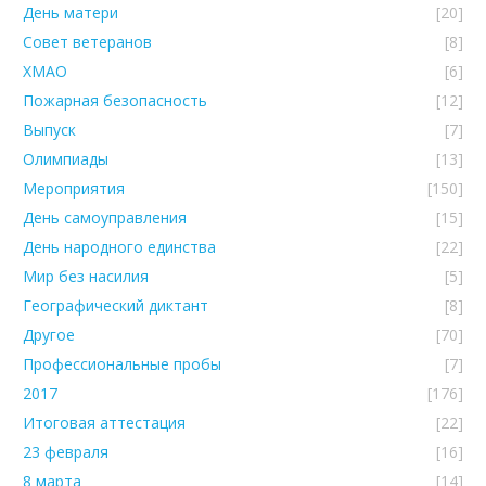
День матери
[20]
Совет ветеранов
[8]
ХМАО
[6]
Пожарная безопасность
[12]
Выпуск
[7]
Олимпиады
[13]
Мероприятия
[150]
День самоуправления
[15]
День народного единства
[22]
Мир без насилия
[5]
Географический диктант
[8]
Другое
[70]
Профессиональные пробы
[7]
2017
[176]
Итоговая аттестация
[22]
23 февраля
[16]
8 марта
[14]