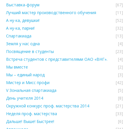
Выставка-форум
[67]
Лучший мастер производственного обучения
[11]
А ну-ка, девушки!
[52]
А ну-ка, парни!
[32]
Спартакиада
[13]
Земля у нас одна
[4]
Посвящение в студенты
[23]
Встреча студентов с представителями ОАО «ВНГ».
[4]
Мы вместе
[2]
Мы – единый народ
[3]
Мистер и Мисс профи
[42]
V Зональная спартакиада
[5]
День учителя 2014
[8]
Окружной конкурс проф. мастерства 2014
[21]
Неделя проф. мастерства
[33]
Дальше! Выше! Быстрее!
[6]