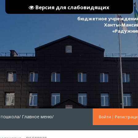
Версия для слабовидящих
бюджетное учреждение
Ханты-Мансий
«Радужни
втошкола/
Главное меню/
Войти
|
Регистраци