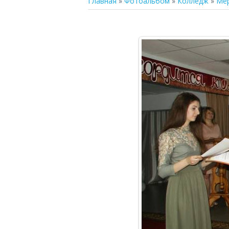
Главная
»
Фотоальбом
»
Колледж
»
Ме