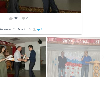
681
0
еальном размере
1024x869
/ 337.9Kb
бавлено
15 Июн 2016
rpl8