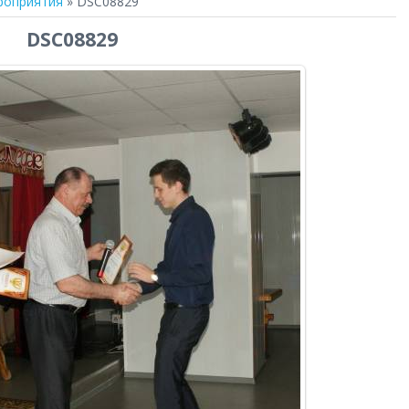
роприятия
» DSC08829
DSC08829