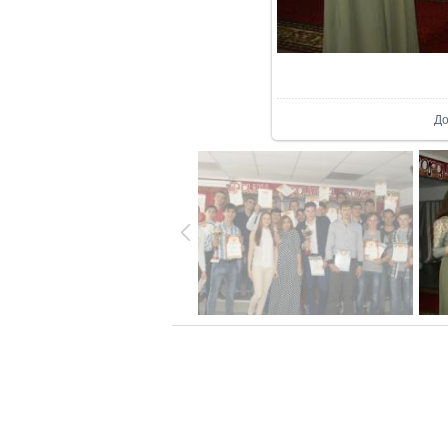
В р
До