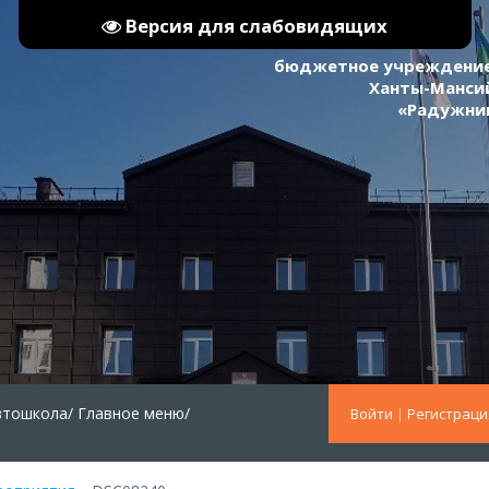
Версия для слабовидящих
бюджетное учреждение
Ханты-Мансий
«Радужни
втошкола/
Главное меню/
Войти
|
Регистраци