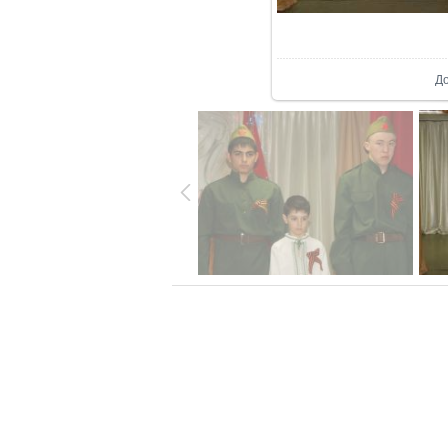
В р
Д