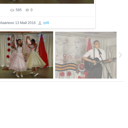
585
0
еальном размере
1024x788
/ 350.1Kb
обавлено
13 Май 2016
rpl8