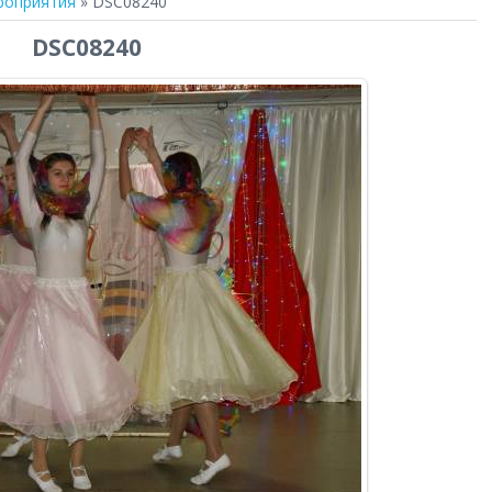
роприятия
» DSC08240
DSC08240