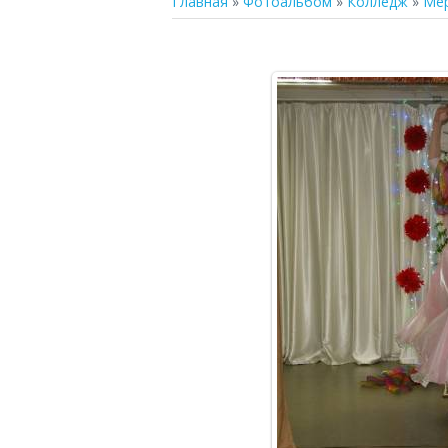
Главная
»
Фотоальбом
»
Колледж
»
Ме