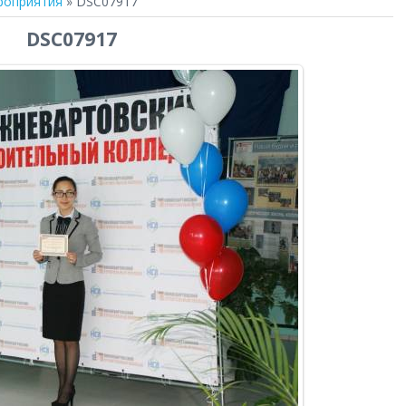
роприятия
» DSC07917
DSC07917