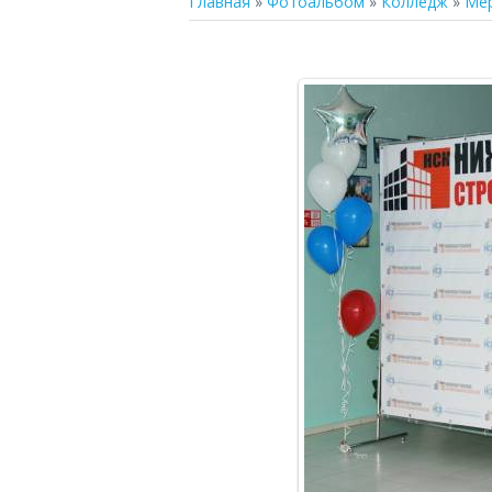
Главная
»
Фотоальбом
»
Колледж
»
Ме