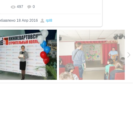
497
0
еальном размере
1024x761
/ 333.7Kb
обавлено
18 Апр 2016
rpl8