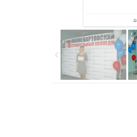
В р
Д