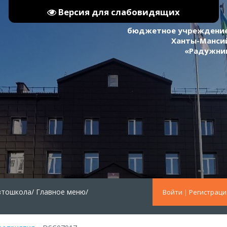
Версия для слабовидящих
бюджетное учреждение
Ханты-Мансий
«Радужни
втошкола/
Главное меню/
Войти
|
Регистраци