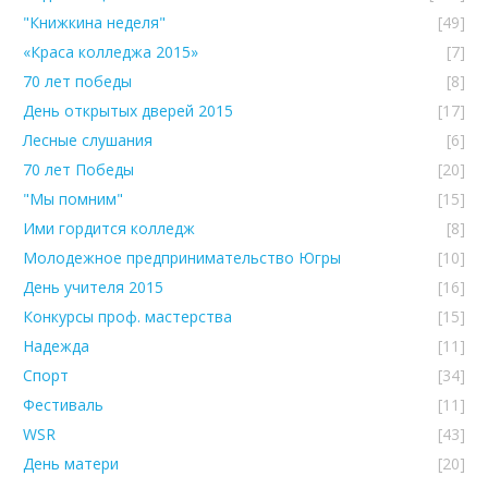
"Книжкина неделя"
[49]
«Краса колледжа 2015»
[7]
70 лет победы
[8]
День открытых дверей 2015
[17]
Лесные слушания
[6]
70 лет Победы
[20]
"Мы помним"
[15]
Ими гордится колледж
[8]
Молодежное предпринимательство Югры
[10]
День учителя 2015
[16]
Конкурсы проф. мастерства
[15]
Надежда
[11]
Спорт
[34]
Фестиваль
[11]
WSR
[43]
День матери
[20]