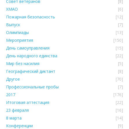
Совет ветеранов
[8]
ХМАО
[6]
Пожарная безопасность
[12]
Выпуск
[7]
Олимпиады
[13]
Мероприятия
[150]
День самоуправления
[15]
День народного единства
[22]
Мир без насилия
[5]
Географический диктант
[8]
Другое
[70]
Профессиональные пробы
[7]
2017
[176]
Итоговая аттестация
[22]
23 февраля
[16]
8 марта
[14]
Конференции
[9]