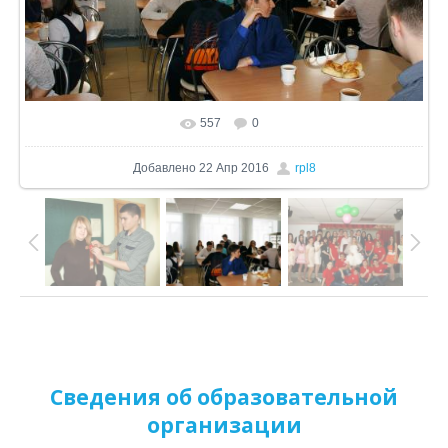
557
0
В реальном размере
1024x680
/ 291.7Kb
Добавлено
22 Апр 2016
rpl8
Сведения об образовательной
организации