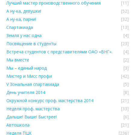
Лучший мастер производственного обучения
[11]
А ну-ка, девушки!
[52]
А ну-ка, парни!
[32]
Спартакиада
[13]
Земля у нас одна
[4]
Посвящение в студенты
[23]
Встреча студентов с представителями ОАО «ВНГ».
[4]
Мы вместе
[2]
Мы – единый народ
[3]
Мистер и Мисс профи
[42]
V Зональная спартакиада
[5]
День учителя 2014
[8]
Окружной конкурс проф. мастерства 2014
[21]
Неделя проф. мастерства
[33]
Дальше! Выше! Быстрее!
[6]
Автошкола
[21]
Неделя ПЦК
[236]