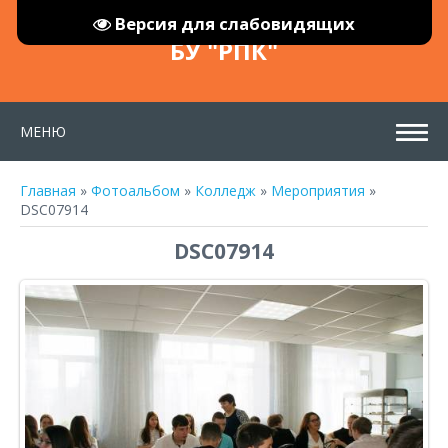
Версия для слабовидящих
БУ "РПК"
МЕНЮ
Главная
»
Фотоальбом
»
Колледж
»
Мероприятия
»
DSC07914
DSC07914