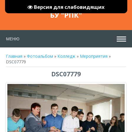
Версия для слабовидящих
БУ "РПК"
МЕНЮ
Главная
»
Фотоальбом
»
Колледж
»
Мероприятия
»
DSC07779
DSC07779