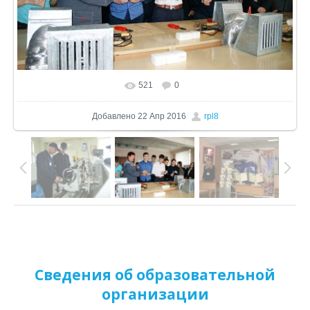
521
0
В реальном размере
1024x680
/ 297.3Kb
Добавлено
22 Апр 2016
rpl8
Сведения об образовательной
организации