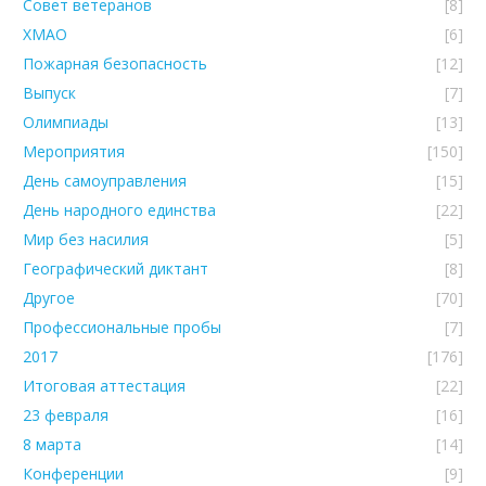
Совет ветеранов
[8]
ХМАО
[6]
Пожарная безопасность
[12]
Выпуск
[7]
Олимпиады
[13]
Мероприятия
[150]
День самоуправления
[15]
День народного единства
[22]
Мир без насилия
[5]
Географический диктант
[8]
Другое
[70]
Профессиональные пробы
[7]
2017
[176]
Итоговая аттестация
[22]
23 февраля
[16]
8 марта
[14]
Конференции
[9]