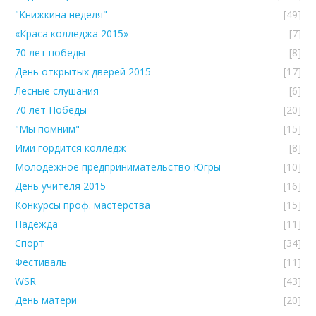
"Книжкина неделя"
[49]
«Краса колледжа 2015»
[7]
70 лет победы
[8]
День открытых дверей 2015
[17]
Лесные слушания
[6]
70 лет Победы
[20]
"Мы помним"
[15]
Ими гордится колледж
[8]
Молодежное предпринимательство Югры
[10]
День учителя 2015
[16]
Конкурсы проф. мастерства
[15]
Надежда
[11]
Спорт
[34]
Фестиваль
[11]
WSR
[43]
День матери
[20]