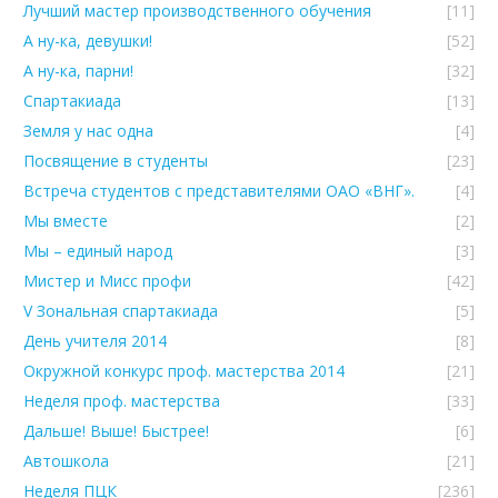
Лучший мастер производственного обучения
[11]
А ну-ка, девушки!
[52]
А ну-ка, парни!
[32]
Спартакиада
[13]
Земля у нас одна
[4]
Посвящение в студенты
[23]
Встреча студентов с представителями ОАО «ВНГ».
[4]
Мы вместе
[2]
Мы – единый народ
[3]
Мистер и Мисс профи
[42]
V Зональная спартакиада
[5]
День учителя 2014
[8]
Окружной конкурс проф. мастерства 2014
[21]
Неделя проф. мастерства
[33]
Дальше! Выше! Быстрее!
[6]
Автошкола
[21]
Неделя ПЦК
[236]