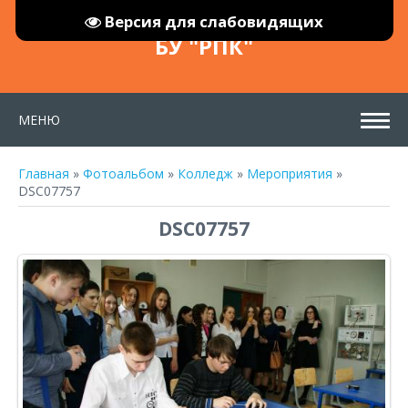
Версия для слабовидящих
БУ "РПК"
МЕНЮ
Главная
»
Фотоальбом
»
Колледж
»
Мероприятия
»
DSC07757
DSC07757