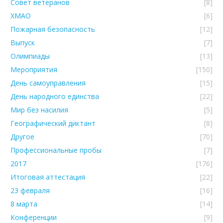
Совет ветеранов
[8]
ХМАО
[6]
Пожарная безопасность
[12]
Выпуск
[7]
Олимпиады
[13]
Мероприятия
[150]
День самоуправления
[15]
День народного единства
[22]
Мир без насилия
[5]
Географический диктант
[8]
Другое
[70]
Профессиональные пробы
[7]
2017
[176]
Итоговая аттестация
[22]
23 февраля
[16]
8 марта
[14]
Конференции
[9]