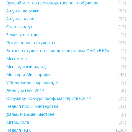
Лучший мастер производственного обучения
[11]
А ну-ка, девушки!
[52]
А ну-ка, парни!
[32]
Спартакиада
[13]
Земля у нас одна
[4]
Посвящение в студенты
[23]
Встреча студентов с представителями ОАО «ВНГ».
[4]
Мы вместе
[2]
Мы – единый народ
[3]
Мистер и Мисс профи
[42]
V Зональная спартакиада
[5]
День учителя 2014
[8]
Окружной конкурс проф. мастерства 2014
[21]
Неделя проф. мастерства
[33]
Дальше! Выше! Быстрее!
[6]
Автошкола
[21]
Неделя ПЦК
[236]