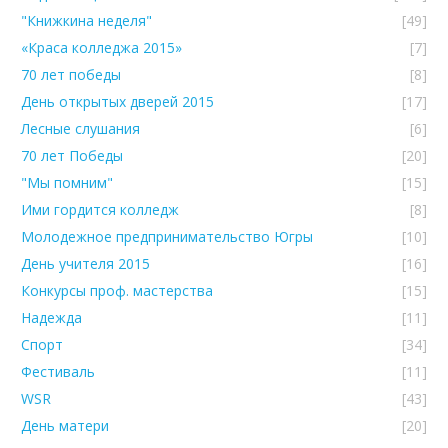
"Книжкина неделя"
[49]
«Краса колледжа 2015»
[7]
70 лет победы
[8]
День открытых дверей 2015
[17]
Лесные слушания
[6]
70 лет Победы
[20]
"Мы помним"
[15]
Ими гордится колледж
[8]
Молодежное предпринимательство Югры
[10]
День учителя 2015
[16]
Конкурсы проф. мастерства
[15]
Надежда
[11]
Спорт
[34]
Фестиваль
[11]
WSR
[43]
День матери
[20]