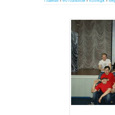
Главная
»
Фотоальбом
»
Колледж
»
Ме
В р