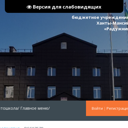
Версия для слабовидящих
бюджетное учреждение
Ханты-Мансий
«Радужни
втошкола/
Главное меню/
Войти
|
Регистраци