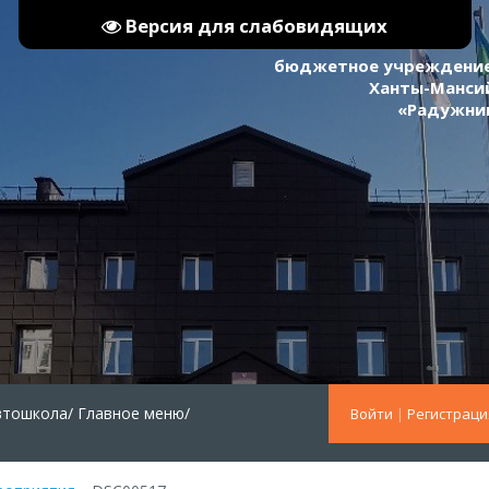
Версия для слабовидящих
бюджетное учреждение
Ханты-Мансий
«Радужни
втошкола/
Главное меню/
Войти
|
Регистраци