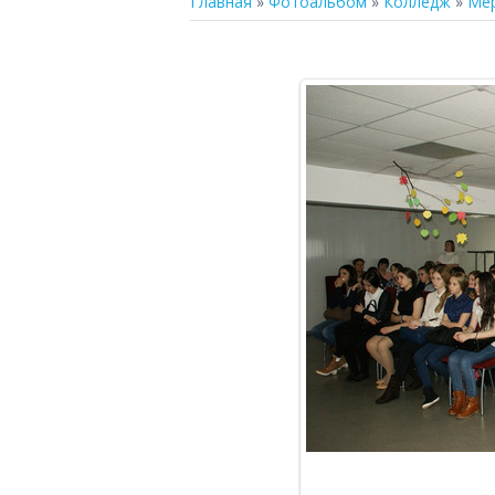
Главная
»
Фотоальбом
»
Колледж
»
Ме
В р