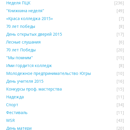
Неделя ПЦК
[236]
"Книжкина неделя"
[49]
«Краса колледжа 2015»
[7]
70 лет победы
[8]
День открытых дверей 2015
[17]
Лесные слушания
[6]
70 лет Победы
[20]
"Мы помним"
[15]
Ими гордится колледж
[8]
Молодежное предпринимательство Югры
[10]
День учителя 2015
[16]
Конкурсы проф. мастерства
[15]
Надежда
[11]
Спорт
[34]
Фестиваль
[11]
WSR
[43]
День матери
[20]