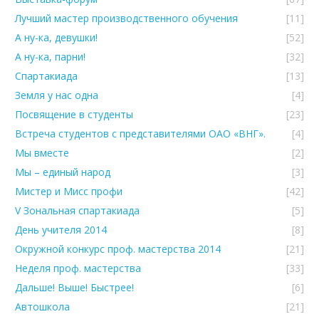
Лучший мастер производственного обучения
[11]
А ну-ка, девушки!
[52]
А ну-ка, парни!
[32]
Спартакиада
[13]
Земля у нас одна
[4]
Посвящение в студенты
[23]
Встреча студентов с представителями ОАО «ВНГ».
[4]
Мы вместе
[2]
Мы – единый народ
[3]
Мистер и Мисс профи
[42]
V Зональная спартакиада
[5]
День учителя 2014
[8]
Окружной конкурс проф. мастерства 2014
[21]
Неделя проф. мастерства
[33]
Дальше! Выше! Быстрее!
[6]
Автошкола
[21]