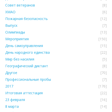
Совет ветеранов
[8]
ХМАО
[6]
Пожарная безопасность
[12]
Выпуск
[7]
Олимпиады
[13]
Мероприятия
[150]
День самоуправления
[15]
День народного единства
[22]
Мир без насилия
[5]
Географический диктант
[8]
Другое
[70]
Профессиональные пробы
[7]
2017
[176]
Итоговая аттестация
[22]
23 февраля
[16]
8 марта
[14]