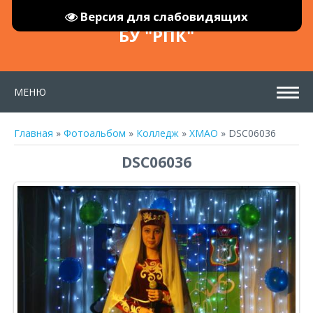
Версия для слабовидящих
БУ "РПК"
МЕНЮ
Главная
»
Фотоальбом
»
Колледж
»
ХМАО
» DSC06036
DSC06036