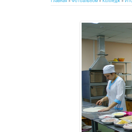
Главная
»
Фотоальбом
»
Колледж
»
Ито