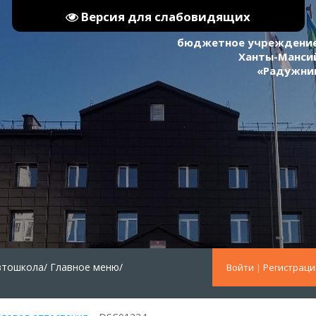
Версия для слабовидящих
бюджетное учреждение
Ханты-Мансий
«Радужни
втошкола/
Главное меню/
Войти
|
Регистраци