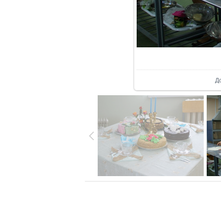
В р
Д