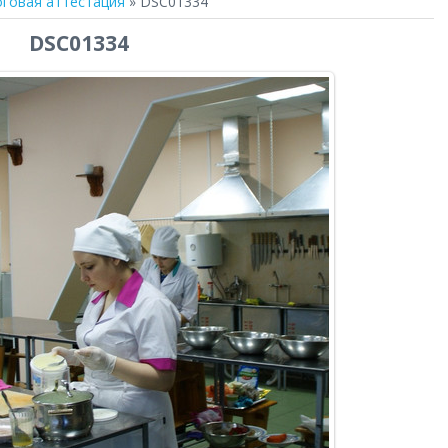
говая аттестация
» DSC01334
DSC01334