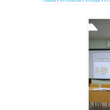
Главная
»
Фотоальбом
»
Колледж
»
Ито