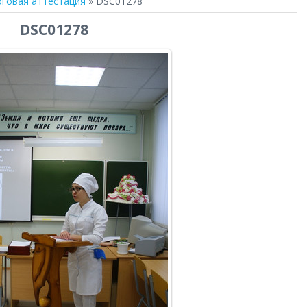
говая аттестация
» DSC01278
DSC01278