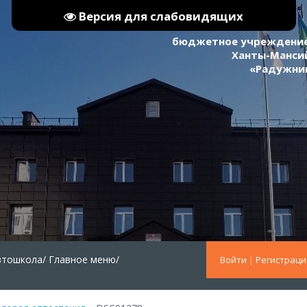
Версия для слабовидящих
бюджетное учреждение
Ханты-Мансий
«Радужни
втошкола/
Главное меню/
Войти
|
Регистраци