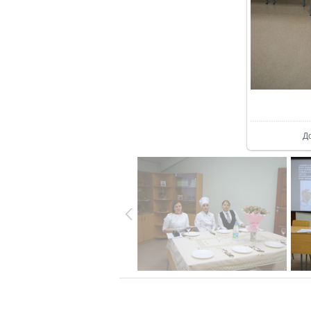
В р
Д