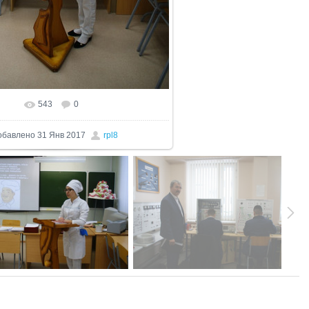
543
0
еальном размере
680x1024
/ 225.2Kb
обавлено
31 Янв 2017
rpl8