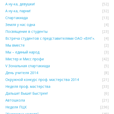
А ну-ка, девушки!
[52]
А ну-ка, парни!
[32]
Спартакиада
[13]
Земля у нас одна
[4]
Посвящение в студенты
[23]
Встреча студентов с представителями ОАО «ВНГ».
[4]
Мы вместе
[2]
Мы – единый народ
[3]
Мистер и Мисс профи
[42]
V Зональная спартакиада
[5]
День учителя 2014
[8]
Окружной конкурс проф. мастерства 2014
[21]
Неделя проф. мастерства
[33]
Дальше! Выше! Быстрее!
[6]
Автошкола
[21]
Неделя ПЦК
[236]
"Книжкина неделя"
[49]