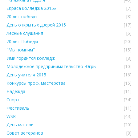
«Краса колледжа 2015»
[7]
70 лет победы
[8]
День открытых дверей 2015
[17]
Лесные слушания
[6]
70 лет Победы
[20]
"Мы помним"
[15]
Ими гордится колледж
[8]
Молодежное предпринимательство Югры
[10]
День учителя 2015
[16]
Конкурсы проф. мастерства
[15]
Надежда
[11]
Спорт
[34]
Фестиваль
[11]
WSR
[43]
День матери
[20]
Совет ветеранов
[8]