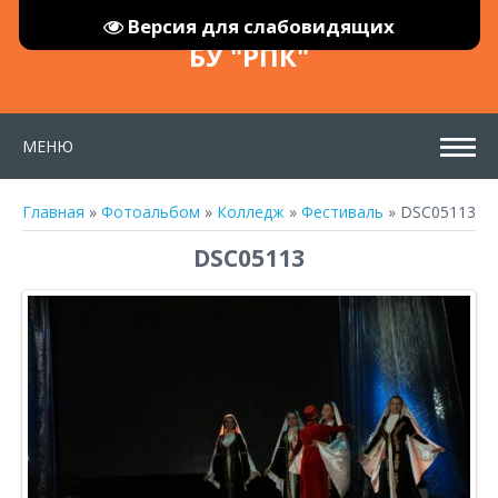
Версия для слабовидящих
БУ "РПК"
МЕНЮ
Главная
»
Фотоальбом
»
Колледж
»
Фестиваль
» DSC05113
DSC05113