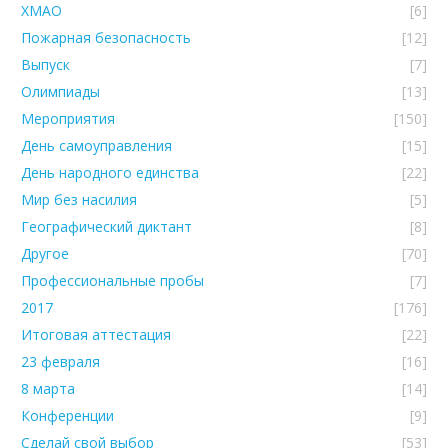
ХМАО
[6]
Пожарная безопасность
[12]
Выпуск
[7]
Олимпиады
[13]
Мероприятия
[150]
День самоуправления
[15]
День народного единства
[22]
Мир без насилия
[5]
Географический диктант
[8]
Другое
[70]
Профессиональные пробы
[7]
2017
[176]
Итоговая аттестация
[22]
23 февраля
[16]
8 марта
[14]
Конференции
[9]
Сделай свой выбор
[53]