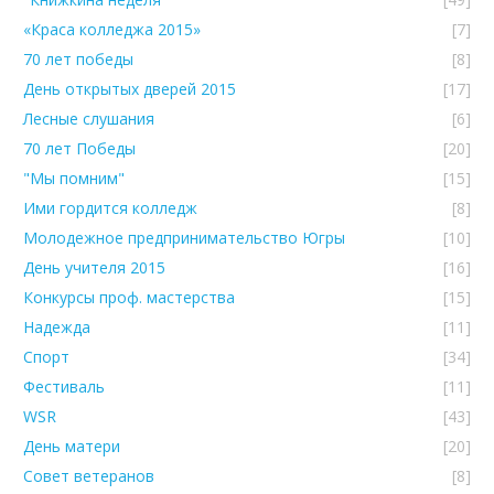
«Краса колледжа 2015»
[7]
70 лет победы
[8]
День открытых дверей 2015
[17]
Лесные слушания
[6]
70 лет Победы
[20]
"Мы помним"
[15]
Ими гордится колледж
[8]
Молодежное предпринимательство Югры
[10]
День учителя 2015
[16]
Конкурсы проф. мастерства
[15]
Надежда
[11]
Спорт
[34]
Фестиваль
[11]
WSR
[43]
День матери
[20]
Совет ветеранов
[8]