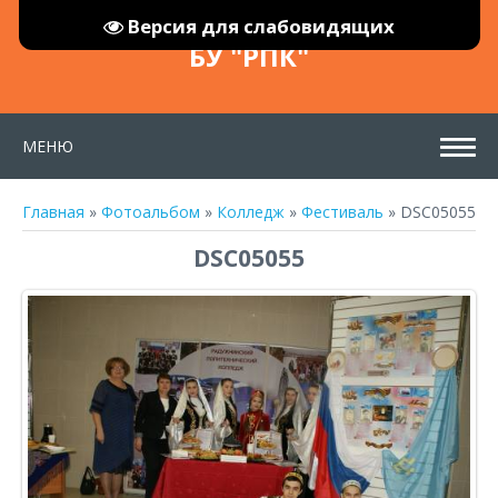
Версия для слабовидящих
БУ "РПК"
МЕНЮ
Главная
»
Фотоальбом
»
Колледж
»
Фестиваль
» DSC05055
DSC05055