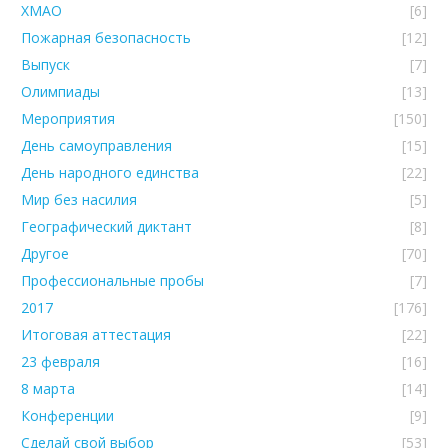
ХМАО
[6]
Пожарная безопасность
[12]
Выпуск
[7]
Олимпиады
[13]
Мероприятия
[150]
День самоуправления
[15]
День народного единства
[22]
Мир без насилия
[5]
Географический диктант
[8]
Другое
[70]
Профессиональные пробы
[7]
2017
[176]
Итоговая аттестация
[22]
23 февраля
[16]
8 марта
[14]
Конференции
[9]
Сделай свой выбор
[53]