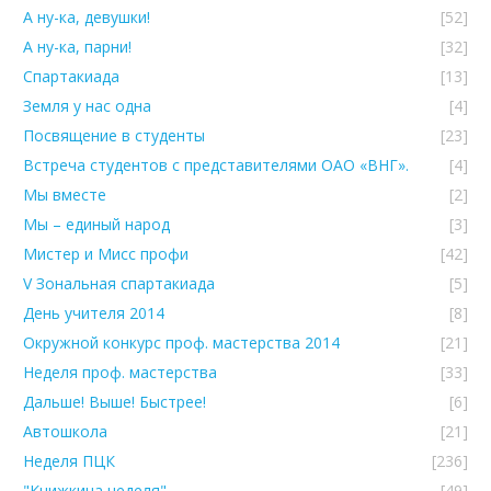
А ну-ка, девушки!
[52]
А ну-ка, парни!
[32]
Спартакиада
[13]
Земля у нас одна
[4]
Посвящение в студенты
[23]
Встреча студентов с представителями ОАО «ВНГ».
[4]
Мы вместе
[2]
Мы – единый народ
[3]
Мистер и Мисс профи
[42]
V Зональная спартакиада
[5]
День учителя 2014
[8]
Окружной конкурс проф. мастерства 2014
[21]
Неделя проф. мастерства
[33]
Дальше! Выше! Быстрее!
[6]
Автошкола
[21]
Неделя ПЦК
[236]
"Книжкина неделя"
[49]