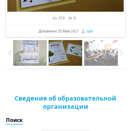
573
0
В реальном размере
1024x572
/ 212.8Kb
Добавлено
25 Май 2017
rpl8
Сведения об образовательной
организации
Поиск