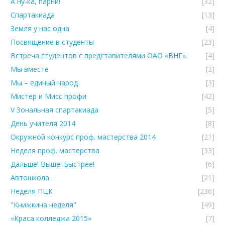
А ну-ка, парни!
[32]
Спартакиада
[13]
Земля у нас одна
[4]
Посвящение в студенты
[23]
Встреча студентов с представителями ОАО «ВНГ».
[4]
Мы вместе
[2]
Мы – единый народ
[3]
Мистер и Мисс профи
[42]
V Зональная спартакиада
[5]
День учителя 2014
[8]
Окружной конкурс проф. мастерства 2014
[21]
Неделя проф. мастерства
[33]
Дальше! Выше! Быстрее!
[6]
Автошкола
[21]
Неделя ПЦК
[236]
"Книжкина неделя"
[49]
«Краса колледжа 2015»
[7]