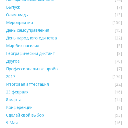
Выпуск
[7]
Олимпиады
[13]
Мероприятия
[150]
День самоуправления
[15]
День народного единства
[22]
Мир без насилия
[5]
Географический диктант
[8]
Другое
[70]
Профессиональные пробы
[7]
2017
[176]
Итоговая аттестация
[22]
23 февраля
[16]
8 марта
[14]
Конференции
[9]
Сделай свой выбор
[53]
9 Мая
[16]