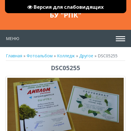
Версия для слабовидящих
БУ "РПК"
МЕНЮ
Главная
»
Фотоальбом
»
Колледж
»
Другое
» DSC05255
DSC05255