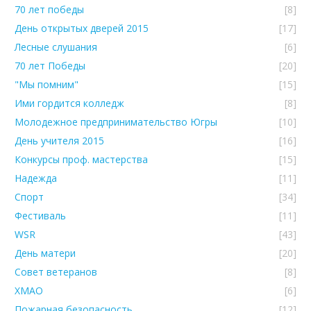
70 лет победы
[8]
День открытых дверей 2015
[17]
Лесные слушания
[6]
70 лет Победы
[20]
"Мы помним"
[15]
Ими гордится колледж
[8]
Молодежное предпринимательство Югры
[10]
День учителя 2015
[16]
Конкурсы проф. мастерства
[15]
Надежда
[11]
Спорт
[34]
Фестиваль
[11]
WSR
[43]
День матери
[20]
Совет ветеранов
[8]
ХМАО
[6]
Пожарная безопасность
[12]