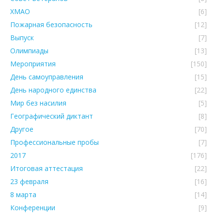
ХМАО
[6]
Пожарная безопасность
[12]
Выпуск
[7]
Олимпиады
[13]
Мероприятия
[150]
День самоуправления
[15]
День народного единства
[22]
Мир без насилия
[5]
Географический диктант
[8]
Другое
[70]
Профессиональные пробы
[7]
2017
[176]
Итоговая аттестация
[22]
23 февраля
[16]
8 марта
[14]
Конференции
[9]