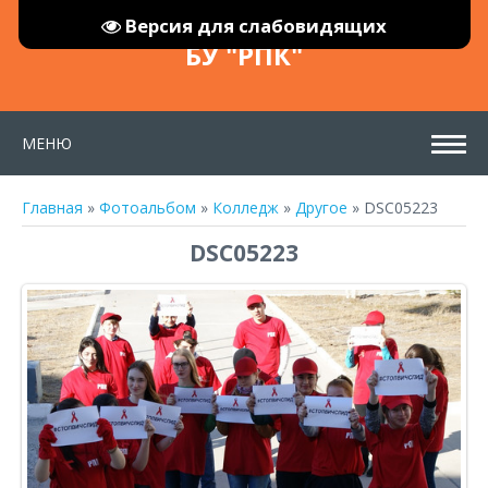
Версия для слабовидящих
БУ "РПК"
МЕНЮ
Главная
»
Фотоальбом
»
Колледж
»
Другое
» DSC05223
DSC05223