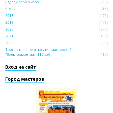
Сделай свой выбор
[53]
9 Мая
[16]
2018
[476]
2019
[479]
2020
[270]
2021
[405]
2022
[39]
Торжественное открытие мастерской
"Электромонтаж" 115 каб
[16]
Вход на сайт
Город мастеров