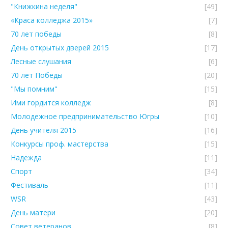
"Книжкина неделя"
[49]
«Краса колледжа 2015»
[7]
70 лет победы
[8]
День открытых дверей 2015
[17]
Лесные слушания
[6]
70 лет Победы
[20]
"Мы помним"
[15]
Ими гордится колледж
[8]
Молодежное предпринимательство Югры
[10]
День учителя 2015
[16]
Конкурсы проф. мастерства
[15]
Надежда
[11]
Спорт
[34]
Фестиваль
[11]
WSR
[43]
День матери
[20]
Совет ветеранов
[8]