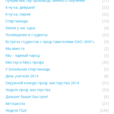
Лучший мастер производственного обучения
[11]
А ну-ка, девушки!
[52]
А ну-ка, парни!
[32]
Спартакиада
[13]
Земля у нас одна
[4]
Посвящение в студенты
[23]
Встреча студентов с представителями ОАО «ВНГ».
[4]
Мы вместе
[2]
Мы – единый народ
[3]
Мистер и Мисс профи
[42]
V Зональная спартакиада
[5]
День учителя 2014
[8]
Окружной конкурс проф. мастерства 2014
[21]
Неделя проф. мастерства
[33]
Дальше! Выше! Быстрее!
[6]
Автошкола
[21]
Неделя ПЦК
[236]