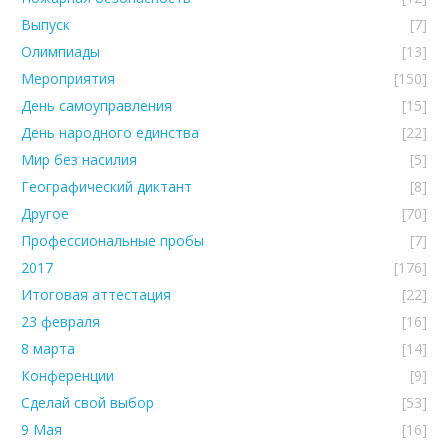
Выпуск
[7]
Олимпиады
[13]
Мероприятия
[150]
День самоуправления
[15]
День народного единства
[22]
Мир без насилия
[5]
Географический диктант
[8]
Другое
[70]
Профессиональные пробы
[7]
2017
[176]
Итоговая аттестация
[22]
23 февраля
[16]
8 марта
[14]
Конференции
[9]
Сделай свой выбор
[53]
9 Мая
[16]