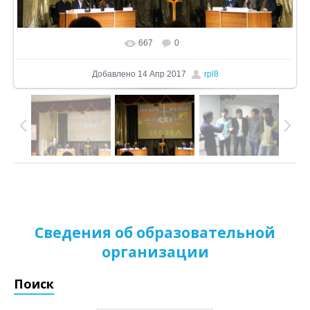
667
0
В реальном размере
1024x572
/ 227.2Kb
Добавлено
14 Апр 2017
rpl8
Сведения об образовательной
организации
Поиск