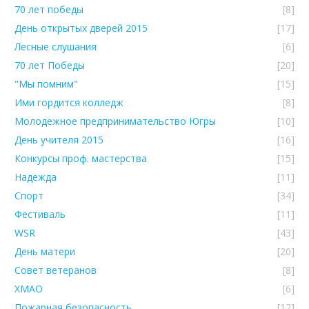
70 лет победы
[8]
День открытых дверей 2015
[17]
Лесные слушания
[6]
70 лет Победы
[20]
"Мы помним"
[15]
Ими гордится колледж
[8]
Молодежное предпринимательство Югры
[10]
День учителя 2015
[16]
Конкурсы проф. мастерства
[15]
Надежда
[11]
Спорт
[34]
Фестиваль
[11]
WSR
[43]
День матери
[20]
Совет ветеранов
[8]
ХМАО
[6]
Пожарная безопасность
[12]