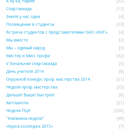
А ну-ка, парни!
[32]
Спартакиада
[13]
Земля у нас одна
[4]
Посвящение в студенты
[23]
Встреча студентов с представителями ОАО «ВНГ».
[4]
Мы вместе
[2]
Мы – единый народ
[3]
Мистер и Мисс профи
[42]
V Зональная спартакиада
[5]
День учителя 2014
[8]
Окружной конкурс проф. мастерства 2014
[21]
Неделя проф. мастерства
[33]
Дальше! Выше! Быстрее!
[6]
Автошкола
[21]
Неделя ПЦК
[236]
"Книжкина неделя"
[49]
«Краса колледжа 2015»
[7]