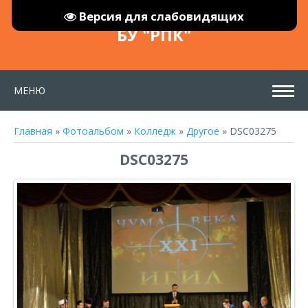
Версия для слабовидящих
БУ "РПК"
МЕНЮ
Главная
»
Фотоальбом
»
Колледж
»
Другое
» DSC03275
DSC03275