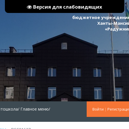
Версия для слабовидящих
бюджетное учреждение
Ханты-Мансий
«Радужни
втошкола/
Главное меню/
Войти
|
Регистраци