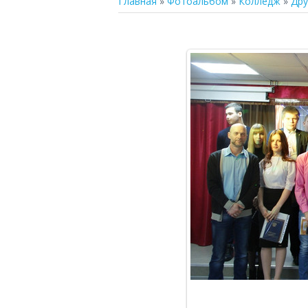
Главная
»
Фотоальбом
»
Колледж
»
Дру
В р