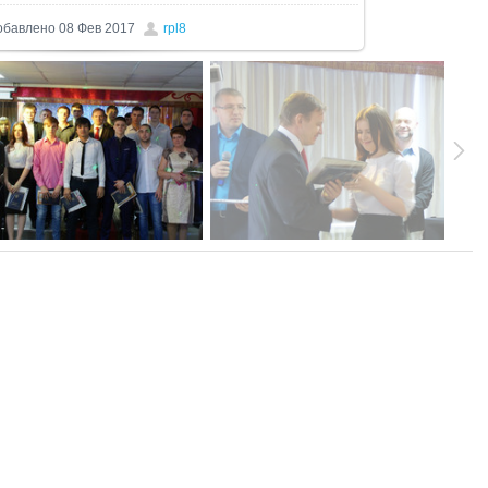
обавлено
08 Фев 2017
rpl8