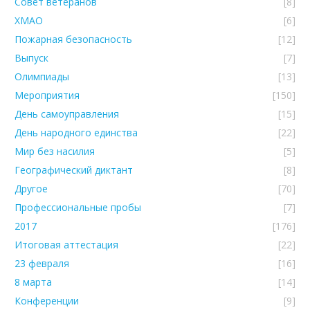
Совет ветеранов
[8]
ХМАО
[6]
Пожарная безопасность
[12]
Выпуск
[7]
Олимпиады
[13]
Мероприятия
[150]
День самоуправления
[15]
День народного единства
[22]
Мир без насилия
[5]
Географический диктант
[8]
Другое
[70]
Профессиональные пробы
[7]
2017
[176]
Итоговая аттестация
[22]
23 февраля
[16]
8 марта
[14]
Конференции
[9]