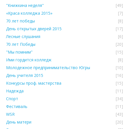
"Книжкина неделя"
[49]
«Краса колледжа 2015»
[7]
70 лет победы
[8]
День открытых дверей 2015
[17]
Лесные слушания
[6]
70 лет Победы
[20]
"Мы помним"
[15]
Ими гордится колледж
[8]
Молодежное предпринимательство Югры
[10]
День учителя 2015
[16]
Конкурсы проф. мастерства
[15]
Надежда
[11]
Спорт
[34]
Фестиваль
[11]
WSR
[43]
День матери
[20]