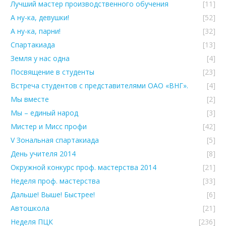
Лучший мастер производственного обучения
[11]
А ну-ка, девушки!
[52]
А ну-ка, парни!
[32]
Спартакиада
[13]
Земля у нас одна
[4]
Посвящение в студенты
[23]
Встреча студентов с представителями ОАО «ВНГ».
[4]
Мы вместе
[2]
Мы – единый народ
[3]
Мистер и Мисс профи
[42]
V Зональная спартакиада
[5]
День учителя 2014
[8]
Окружной конкурс проф. мастерства 2014
[21]
Неделя проф. мастерства
[33]
Дальше! Выше! Быстрее!
[6]
Автошкола
[21]
Неделя ПЦК
[236]