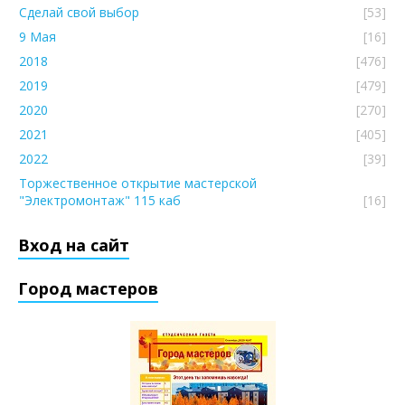
Сделай свой выбор
[53]
9 Мая
[16]
2018
[476]
2019
[479]
2020
[270]
2021
[405]
2022
[39]
Торжественное открытие мастерской
"Электромонтаж" 115 каб
[16]
Вход на сайт
Город мастеров