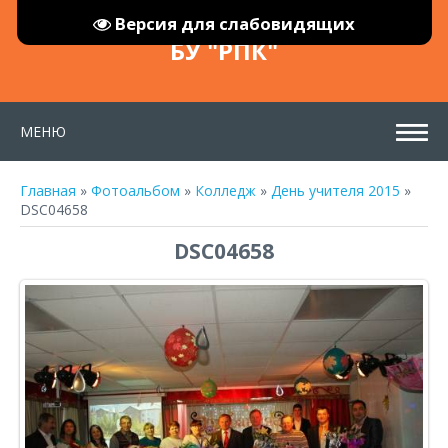
Версия для слабовидящих
БУ "РПК"
МЕНЮ
Главная
»
Фотоальбом
»
Колледж
»
День учителя 2015
»
DSC04658
DSC04658