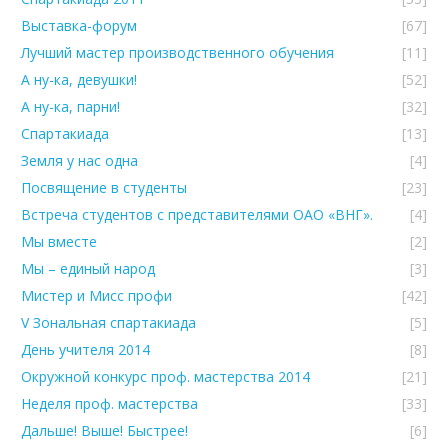
Выставка-форум
[67]
Лучший мастер производственного обучения
[11]
А ну-ка, девушки!
[52]
А ну-ка, парни!
[32]
Спартакиада
[13]
Земля у нас одна
[4]
Посвящение в студенты
[23]
Встреча студентов с представителями ОАО «ВНГ».
[4]
Мы вместе
[2]
Мы – единый народ
[3]
Мистер и Мисс профи
[42]
V Зональная спартакиада
[5]
День учителя 2014
[8]
Окружной конкурс проф. мастерства 2014
[21]
Неделя проф. мастерства
[33]
Дальше! Выше! Быстрее!
[6]