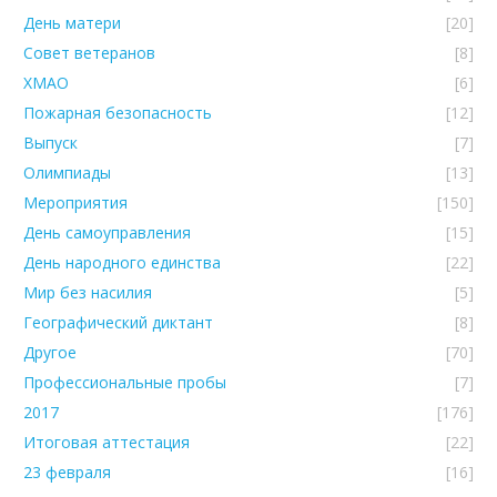
День матери
[20]
Совет ветеранов
[8]
ХМАО
[6]
Пожарная безопасность
[12]
Выпуск
[7]
Олимпиады
[13]
Мероприятия
[150]
День самоуправления
[15]
День народного единства
[22]
Мир без насилия
[5]
Географический диктант
[8]
Другое
[70]
Профессиональные пробы
[7]
2017
[176]
Итоговая аттестация
[22]
23 февраля
[16]