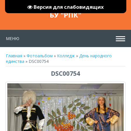
Версия для слабовидящих
БУ "РПК"
МЕНЮ
Главная
»
Фотоальбом
»
Колледж
»
День народного
единства
» DSC00754
DSC00754