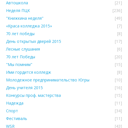
Автошкола
[21]
Неделя ПЦК
[236]
"Книжкина неделя"
[49]
«Краса колледжа 2015»
[7]
70 лет победы
[8]
День открытых дверей 2015
[17]
Лесные слушания
[6]
70 лет Победы
[20]
"Мы помним"
[15]
Ими гордится колледж
[8]
Молодежное предпринимательство Югры
[10]
День учителя 2015
[16]
Конкурсы проф. мастерства
[15]
Надежда
[11]
Спорт
[34]
Фестиваль
[11]
WSR
[43]