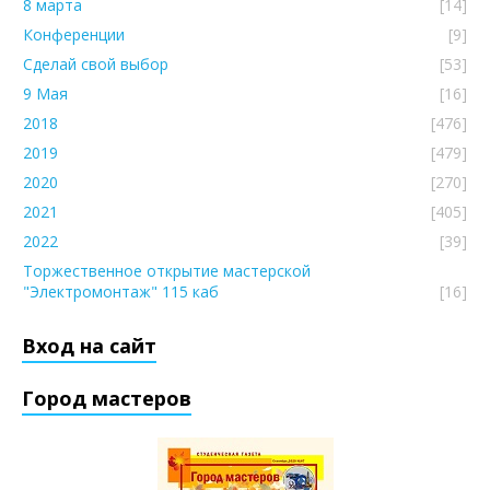
8 марта
[14]
Конференции
[9]
Сделай свой выбор
[53]
9 Мая
[16]
2018
[476]
2019
[479]
2020
[270]
2021
[405]
2022
[39]
Торжественное открытие мастерской
"Электромонтаж" 115 каб
[16]
Вход на сайт
Город мастеров