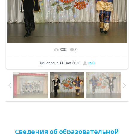
330
0
В реальном размере
1024x791
/ 866.4Kb
Добавлено
11 Ноя 2016
rpl8
Сведения об образовательной