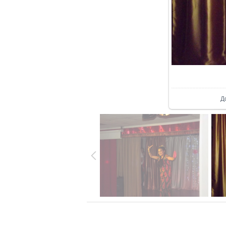
В р
Д