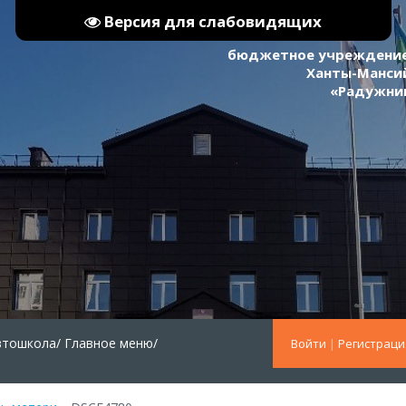
Версия для слабовидящих
бюджетное учреждение
Ханты-Мансий
«Радужни
втошкола/
Главное меню/
Войти
|
Регистраци