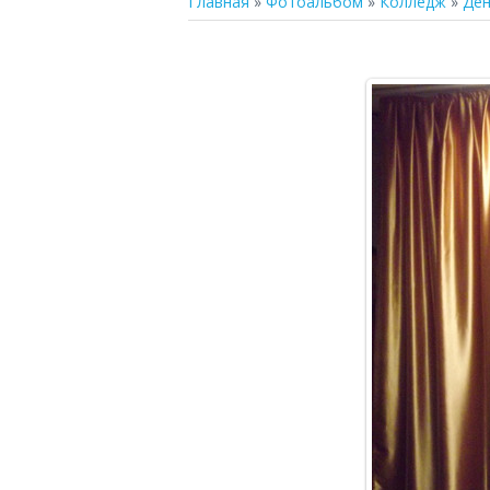
Главная
»
Фотоальбом
»
Колледж
»
Ден