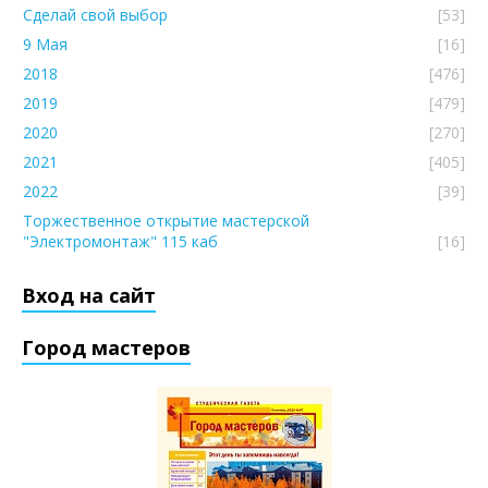
Сделай свой выбор
[53]
9 Мая
[16]
2018
[476]
2019
[479]
2020
[270]
2021
[405]
2022
[39]
Торжественное открытие мастерской
"Электромонтаж" 115 каб
[16]
Вход на сайт
Город мастеров