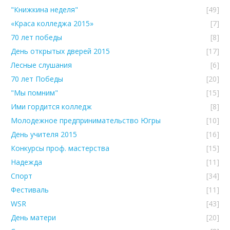
"Книжкина неделя"
[49]
«Краса колледжа 2015»
[7]
70 лет победы
[8]
День открытых дверей 2015
[17]
Лесные слушания
[6]
70 лет Победы
[20]
"Мы помним"
[15]
Ими гордится колледж
[8]
Молодежное предпринимательство Югры
[10]
День учителя 2015
[16]
Конкурсы проф. мастерства
[15]
Надежда
[11]
Спорт
[34]
Фестиваль
[11]
WSR
[43]
День матери
[20]