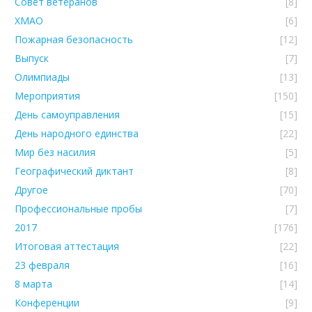
Совет ветеранов
[8]
ХМАО
[6]
Пожарная безопасность
[12]
Выпуск
[7]
Олимпиады
[13]
Мероприятия
[150]
День самоуправления
[15]
День народного единства
[22]
Мир без насилия
[5]
Географический диктант
[8]
Другое
[70]
Профессиональные пробы
[7]
2017
[176]
Итоговая аттестация
[22]
23 февраля
[16]
8 марта
[14]
Конференции
[9]