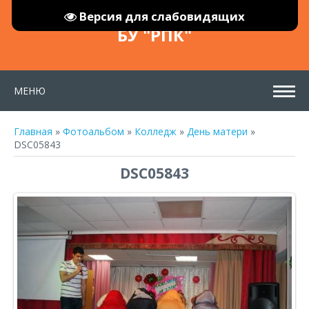
Версия для слабовидящих
БУ "РПК"
МЕНЮ
Главная
»
Фотоальбом
»
Колледж
»
День матери
»
DSC05843
DSC05843