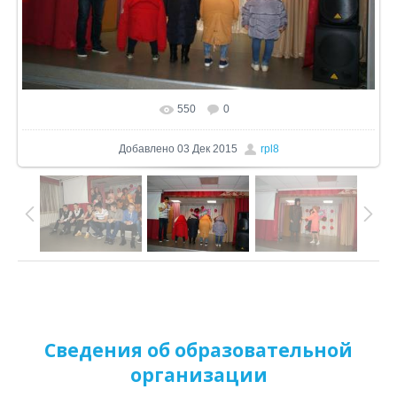
550
0
В реальном размере
1024x680
/ 278.8Kb
Добавлено
03 Дек 2015
rpl8
Сведения об образовательной
организации