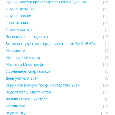
Лучший мастер производственного обучения
[11]
А ну-ка, девушки!
[52]
А ну-ка, парни!
[32]
Спартакиада
[13]
Земля у нас одна
[4]
Посвящение в студенты
[23]
Встреча студентов с представителями ОАО «ВНГ».
[4]
Мы вместе
[2]
Мы – единый народ
[3]
Мистер и Мисс профи
[42]
V Зональная спартакиада
[5]
День учителя 2014
[8]
Окружной конкурс проф. мастерства 2014
[21]
Неделя проф. мастерства
[33]
Дальше! Выше! Быстрее!
[6]
Автошкола
[21]
Неделя ПЦК
[236]