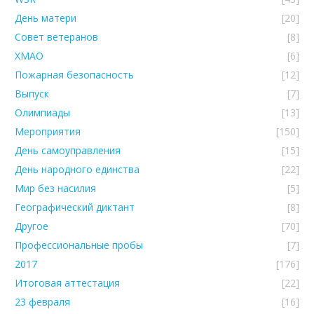
День матери
[20]
Совет ветеранов
[8]
ХМАО
[6]
Пожарная безопасность
[12]
Выпуск
[7]
Олимпиады
[13]
Мероприятия
[150]
День самоуправления
[15]
День народного единства
[22]
Мир без насилия
[5]
Географический диктант
[8]
Другое
[70]
Профессиональные пробы
[7]
2017
[176]
Итоговая аттестация
[22]
23 февраля
[16]