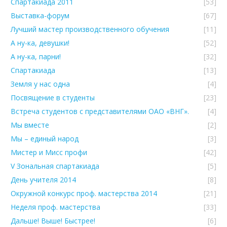
Спартакиада 2011
[53]
Выставка-форум
[67]
Лучший мастер производственного обучения
[11]
А ну-ка, девушки!
[52]
А ну-ка, парни!
[32]
Спартакиада
[13]
Земля у нас одна
[4]
Посвящение в студенты
[23]
Встреча студентов с представителями ОАО «ВНГ».
[4]
Мы вместе
[2]
Мы – единый народ
[3]
Мистер и Мисс профи
[42]
V Зональная спартакиада
[5]
День учителя 2014
[8]
Окружной конкурс проф. мастерства 2014
[21]
Неделя проф. мастерства
[33]
Дальше! Выше! Быстрее!
[6]