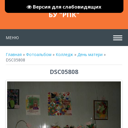
Версия для слабовидящих
БУ "РПК"
МЕНЮ
Главная
»
Фотоальбом
»
Колледж
»
День матери
»
DSC05808
DSC05808