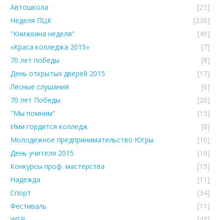
Автошкола
[21]
Неделя ПЦК
[236]
"Книжкина неделя"
[49]
«Краса колледжа 2015»
[7]
70 лет победы
[8]
День открытых дверей 2015
[17]
Лесные слушания
[6]
70 лет Победы
[20]
"Мы помним"
[15]
Ими гордится колледж
[8]
Молодежное предпринимательство Югры
[10]
День учителя 2015
[16]
Конкурсы проф. мастерства
[15]
Надежда
[11]
Спорт
[34]
Фестиваль
[11]
WSR
[43]