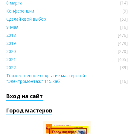
8 марта
[14]
Конференции
[9]
Сделай свой выбор
[53]
9 Мая
[16]
2018
[476]
2019
[479]
2020
[270]
2021
[405]
2022
[39]
Торжественное открытие мастерской
"Электромонтаж" 115 каб
[16]
Вход на сайт
Город мастеров