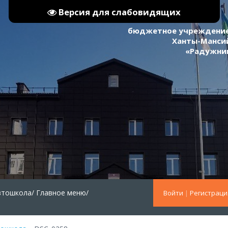
Версия для слабовидящих
бюджетное учреждение
Ханты-Мансий
«Радужни
втошкола/
Главное меню/
Войти
|
Регистраци