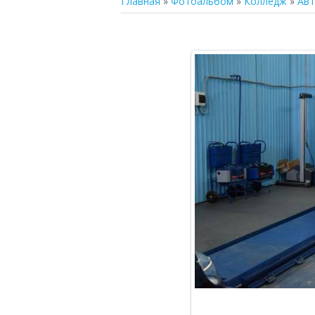
Главная
»
Фотоальбом
»
Колледж
»
Ав
В р