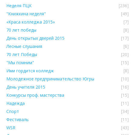
Неделя ПЦК
[236]
"Книжкина неделя"
[49]
«Краса колледжа 2015»
[7]
70 лет победы
[8]
День открытых дверей 2015
[17]
Лесные слушания
[6]
70 лет Победы
[20]
"Мы помним"
[15]
Ими гордится колледж
[8]
Молодежное предпринимательство Югры
[10]
День учителя 2015
[16]
Конкурсы проф. мастерства
[15]
Надежда
[11]
Спорт
[34]
Фестиваль
[11]
WSR
[43]