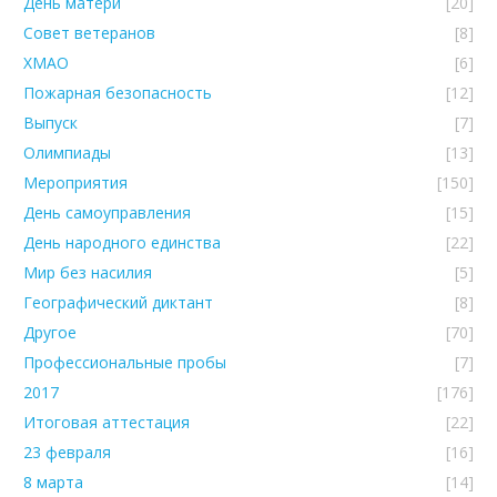
День матери
[20]
Совет ветеранов
[8]
ХМАО
[6]
Пожарная безопасность
[12]
Выпуск
[7]
Олимпиады
[13]
Мероприятия
[150]
День самоуправления
[15]
День народного единства
[22]
Мир без насилия
[5]
Географический диктант
[8]
Другое
[70]
Профессиональные пробы
[7]
2017
[176]
Итоговая аттестация
[22]
23 февраля
[16]
8 марта
[14]