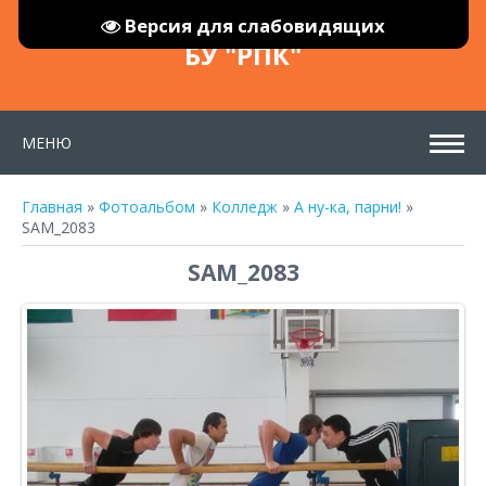
Версия для слабовидящих
БУ "РПК"
МЕНЮ
Главная
»
Фотоальбом
»
Колледж
»
А ну-ка, парни!
»
SAM_2083
SAM_2083