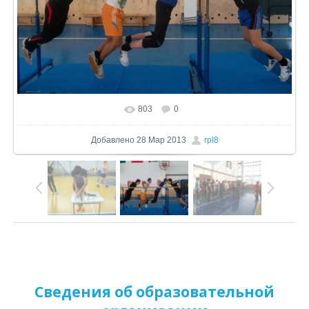
803
0
В реальном размере
1600x1200
/ 136.6Kb
Добавлено
28 Мар 2013
rpl8
Сведения об образовательной