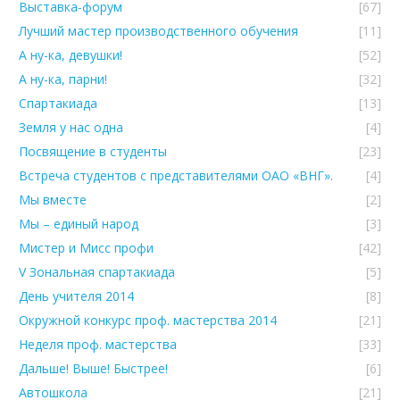
Выставка-форум
[67]
Лучший мастер производственного обучения
[11]
А ну-ка, девушки!
[52]
А ну-ка, парни!
[32]
Спартакиада
[13]
Земля у нас одна
[4]
Посвящение в студенты
[23]
Встреча студентов с представителями ОАО «ВНГ».
[4]
Мы вместе
[2]
Мы – единый народ
[3]
Мистер и Мисс профи
[42]
V Зональная спартакиада
[5]
День учителя 2014
[8]
Окружной конкурс проф. мастерства 2014
[21]
Неделя проф. мастерства
[33]
Дальше! Выше! Быстрее!
[6]
Автошкола
[21]