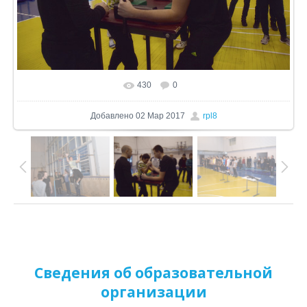
430
0
В реальном размере
1024x682
/ 204.7Kb
Добавлено
02 Мар 2017
rpl8
Сведения об образовательной
организации