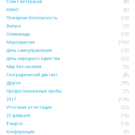
Совет ветеранов
[8]
ХМАО
[6]
Пожарная безопасность
[12]
Выпуск
[7]
Олимпиады
[13]
Мероприятия
[150]
День самоуправления
[15]
День народного единства
[22]
Мир без насилия
[5]
Географический диктант
[8]
Другое
[70]
Профессиональные пробы
[7]
2017
[176]
Итоговая аттестация
[22]
23 февраля
[16]
8 марта
[14]
Конференции
[9]