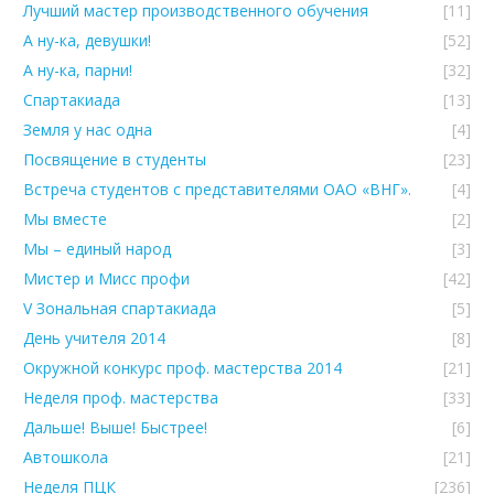
Лучший мастер производственного обучения
[11]
А ну-ка, девушки!
[52]
А ну-ка, парни!
[32]
Спартакиада
[13]
Земля у нас одна
[4]
Посвящение в студенты
[23]
Встреча студентов с представителями ОАО «ВНГ».
[4]
Мы вместе
[2]
Мы – единый народ
[3]
Мистер и Мисс профи
[42]
V Зональная спартакиада
[5]
День учителя 2014
[8]
Окружной конкурс проф. мастерства 2014
[21]
Неделя проф. мастерства
[33]
Дальше! Выше! Быстрее!
[6]
Автошкола
[21]
Неделя ПЦК
[236]