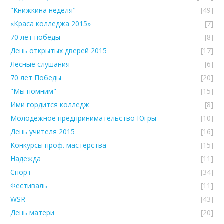
"Книжкина неделя"
[49]
«Краса колледжа 2015»
[7]
70 лет победы
[8]
День открытых дверей 2015
[17]
Лесные слушания
[6]
70 лет Победы
[20]
"Мы помним"
[15]
Ими гордится колледж
[8]
Молодежное предпринимательство Югры
[10]
День учителя 2015
[16]
Конкурсы проф. мастерства
[15]
Надежда
[11]
Спорт
[34]
Фестиваль
[11]
WSR
[43]
День матери
[20]