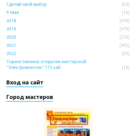
Сделай свой выбор
[53]
9 Мая
[16]
2018
[476]
2019
[479]
2020
[270]
2021
[405]
2022
[39]
Торжественное открытие мастерской
"Электромонтаж" 115 каб
[16]
Вход на сайт
Город мастеров