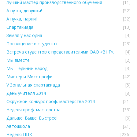
Лучший мастер производственного обучения
[11]
А ну-ка, девушки!
[52]
А ну-ка, парни!
[32]
Спартакиада
[13]
Земля у нас одна
[4]
Посвящение в студенты
[23]
Встреча студентов с представителями ОАО «ВНГ».
[4]
Мы вместе
[2]
Мы – единый народ
[3]
Мистер и Мисс профи
[42]
V Зональная спартакиада
[5]
День учителя 2014
[8]
Окружной конкурс проф. мастерства 2014
[21]
Неделя проф. мастерства
[33]
Дальше! Выше! Быстрее!
[6]
Автошкола
[21]
Неделя ПЦК
[236]