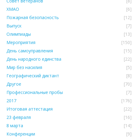
Совет ветеранов
[8]
ХМАО
[6]
Пожарная безопасность
[12]
Выпуск
[7]
Олимпиады
[13]
Мероприятия
[150]
День самоуправления
[15]
День народного единства
[22]
Мир без насилия
[5]
Географический диктант
[8]
Другое
[70]
Профессиональные пробы
[7]
2017
[176]
Итоговая аттестация
[22]
23 февраля
[16]
8 марта
[14]
Конференции
[9]