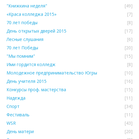
"Книжкина неделя"
[49]
«Краса колледжа 2015»
[7]
70 лет победы
[8]
День открытых дверей 2015
[17]
Лесные слушания
[6]
70 лет Победы
[20]
"Мы помним"
[15]
Ими гордится колледж
[8]
Молодежное предпринимательство Югры
[10]
День учителя 2015
[16]
Конкурсы проф. мастерства
[15]
Надежда
[11]
Спорт
[34]
Фестиваль
[11]
WSR
[43]
День матери
[20]