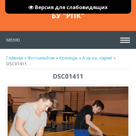
Версия для слабовидящих
БУ "РПК"
МЕНЮ
Главная
»
Фотоальбом
»
Колледж
»
А ну-ка, парни!
»
DSC01411
DSC01411