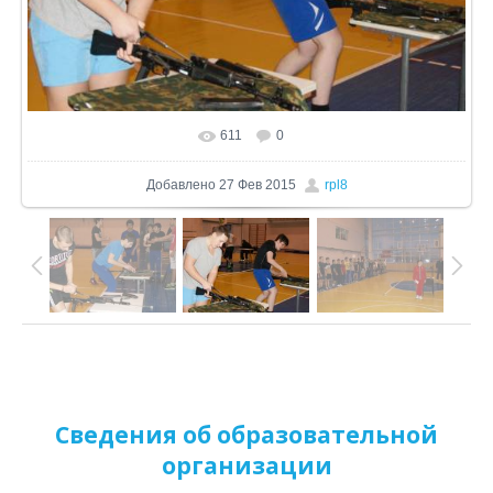
611
0
В реальном размере
1024x681
/ 168.7Kb
Добавлено
27 Фев 2015
rpl8
Сведения об образовательной
организации