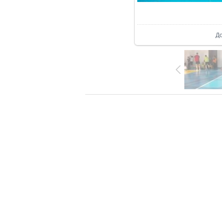
В р
Д