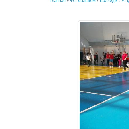
Главная
»
Фотоальбом
»
Колледж
»
А н