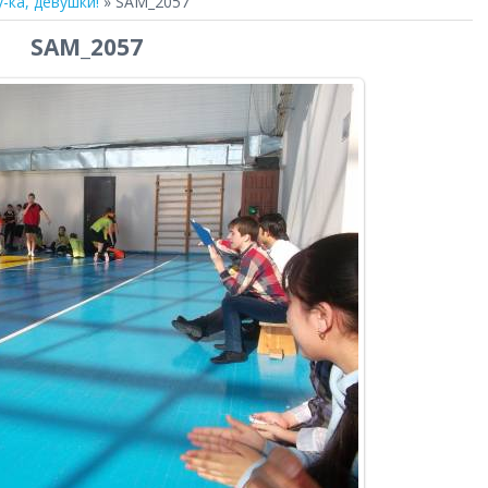
у-ка, девушки!
» SAM_2057
SAM_2057