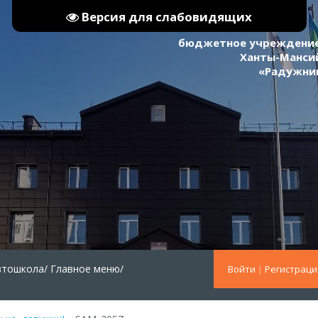
Версия для слабовидящих
бюджетное учреждение
Ханты-Мансий
«Радужни
втошкола/
Главное меню/
Войти
|
Регистраци