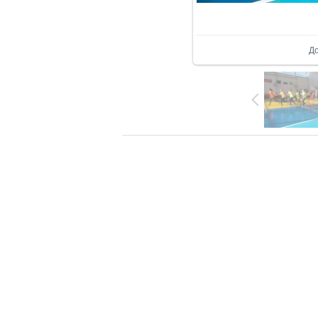
В р
Д