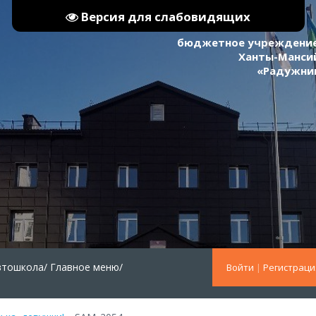
Версия для слабовидящих
бюджетное учреждение
Ханты-Мансий
«Радужни
втошкола/
Главное меню/
Войти
|
Регистраци