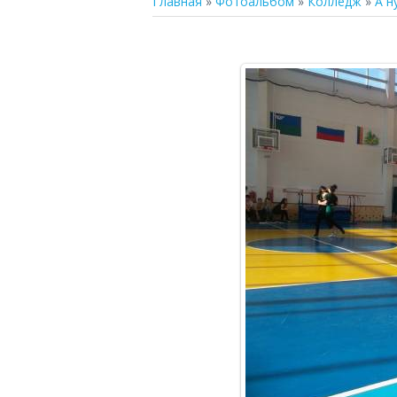
Главная
»
Фотоальбом
»
Колледж
»
А н