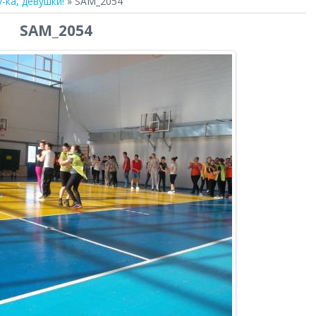
у-ка, девушки!
» SAM_2054
SAM_2054