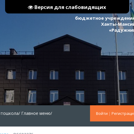
Версия для слабовидящих
бюджетное учреждение
Ханты-Мансий
«Радужни
втошкола/
Главное меню/
Войти
|
Регистраци