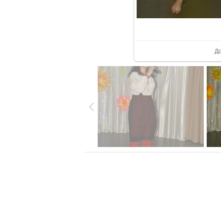
В р
Д