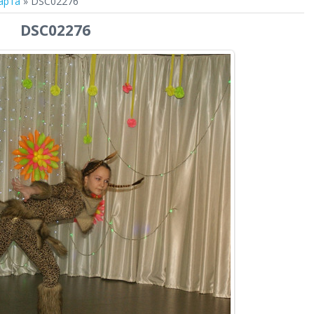
арта
» DSC02276
DSC02276