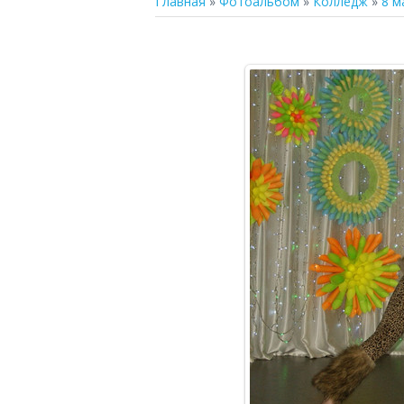
Главная
»
Фотоальбом
»
Колледж
»
8 м