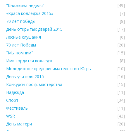
"Книжкина неделя"
[49]
«Краса колледжа 2015»
[7]
70 лет победы
[8]
День открытых дверей 2015
[17]
Лесные слушания
[6]
70 лет Победы
[20]
"Мы помним"
[15]
Ими гордится колледж
[8]
Молодежное предпринимательство Югры
[10]
День учителя 2015
[16]
Конкурсы проф. мастерства
[15]
Надежда
[11]
Спорт
[34]
Фестиваль
[11]
WSR
[43]
День матери
[20]