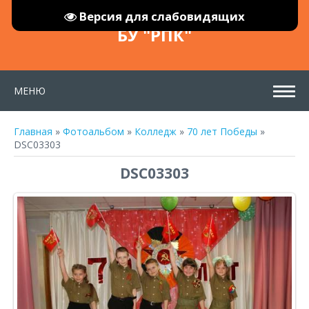
Версия для слабовидящих
БУ "РПК"
МЕНЮ
Главная
»
Фотоальбом
»
Колледж
»
70 лет Победы
»
DSC03303
DSC03303