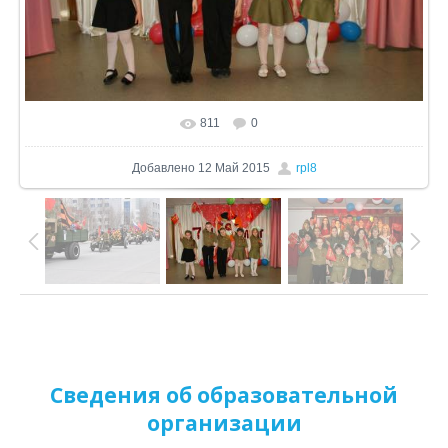
811
0
В реальном размере
1024x680
/ 309.4Kb
Добавлено
12 Май 2015
rpl8
Сведения об образовательной
организации