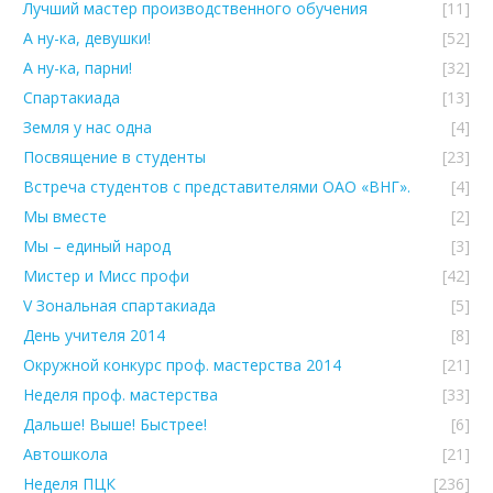
Лучший мастер производственного обучения
[11]
А ну-ка, девушки!
[52]
А ну-ка, парни!
[32]
Спартакиада
[13]
Земля у нас одна
[4]
Посвящение в студенты
[23]
Встреча студентов с представителями ОАО «ВНГ».
[4]
Мы вместе
[2]
Мы – единый народ
[3]
Мистер и Мисс профи
[42]
V Зональная спартакиада
[5]
День учителя 2014
[8]
Окружной конкурс проф. мастерства 2014
[21]
Неделя проф. мастерства
[33]
Дальше! Выше! Быстрее!
[6]
Автошкола
[21]
Неделя ПЦК
[236]