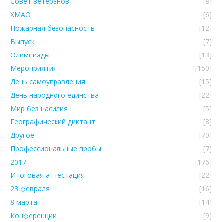
Совет ветеранов
[8]
ХМАО
[6]
Пожарная безопасность
[12]
Выпуск
[7]
Олимпиады
[13]
Мероприятия
[150]
День самоуправления
[15]
День народного единства
[22]
Мир без насилия
[5]
Географический диктант
[8]
Другое
[70]
Профессиональные пробы
[7]
2017
[176]
Итоговая аттестация
[22]
23 февраля
[16]
8 марта
[14]
Конференции
[9]