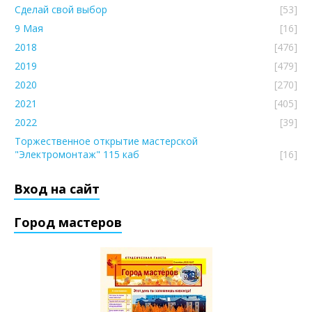
Сделай свой выбор
[53]
9 Мая
[16]
2018
[476]
2019
[479]
2020
[270]
2021
[405]
2022
[39]
Торжественное открытие мастерской
"Электромонтаж" 115 каб
[16]
Вход на сайт
Город мастеров