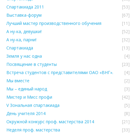
Спартакиада 2011
[53]
Выставка-форум
[67]
Лучший мастер производственного обучения
[11]
А ну-ка, девушки!
[52]
А ну-ка, парни!
[32]
Спартакиада
[13]
Земля у нас одна
[4]
Посвящение в студенты
[23]
Встреча студентов с представителями ОАО «ВНГ».
[4]
Мы вместе
[2]
Мы – единый народ
[3]
Мистер и Мисс профи
[42]
V Зональная спартакиада
[5]
День учителя 2014
[8]
Окружной конкурс проф. мастерства 2014
[21]
Неделя проф. мастерства
[33]