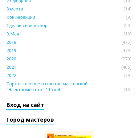
23 февраля
[16]
8 марта
[14]
Конференции
[9]
Сделай свой выбор
[53]
9 Мая
[16]
2018
[476]
2019
[479]
2020
[270]
2021
[405]
2022
[39]
Торжественное открытие мастерской
"Электромонтаж" 115 каб
[16]
Вход на сайт
Город мастеров