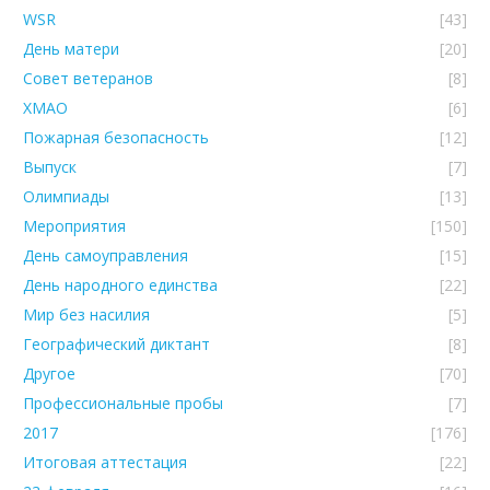
WSR
[43]
День матери
[20]
Совет ветеранов
[8]
ХМАО
[6]
Пожарная безопасность
[12]
Выпуск
[7]
Олимпиады
[13]
Мероприятия
[150]
День самоуправления
[15]
День народного единства
[22]
Мир без насилия
[5]
Географический диктант
[8]
Другое
[70]
Профессиональные пробы
[7]
2017
[176]
Итоговая аттестация
[22]