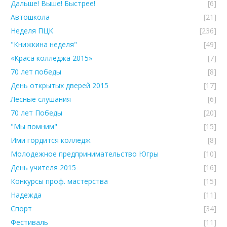
Дальше! Выше! Быстрее!
[6]
Автошкола
[21]
Неделя ПЦК
[236]
"Книжкина неделя"
[49]
«Краса колледжа 2015»
[7]
70 лет победы
[8]
День открытых дверей 2015
[17]
Лесные слушания
[6]
70 лет Победы
[20]
"Мы помним"
[15]
Ими гордится колледж
[8]
Молодежное предпринимательство Югры
[10]
День учителя 2015
[16]
Конкурсы проф. мастерства
[15]
Надежда
[11]
Спорт
[34]
Фестиваль
[11]