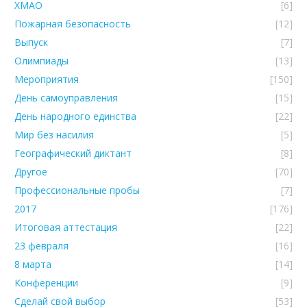
ХМАО
[6]
Пожарная безопасность
[12]
Выпуск
[7]
Олимпиады
[13]
Мероприятия
[150]
День самоуправления
[15]
День народного единства
[22]
Мир без насилия
[5]
Географический диктант
[8]
Другое
[70]
Профессиональные пробы
[7]
2017
[176]
Итоговая аттестация
[22]
23 февраля
[16]
8 марта
[14]
Конференции
[9]
Сделай свой выбор
[53]