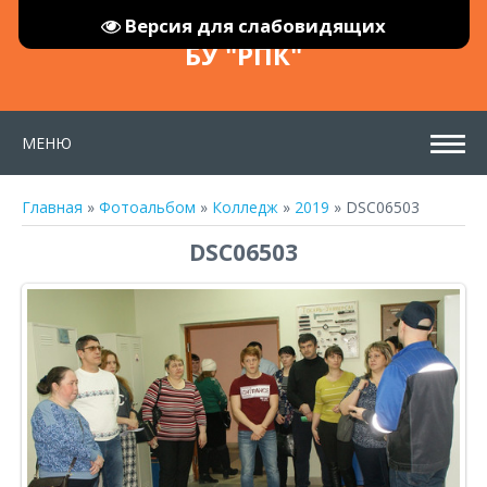
Версия для слабовидящих
БУ "РПК"
МЕНЮ
Главная
»
Фотоальбом
»
Колледж
»
2019
» DSC06503
DSC06503