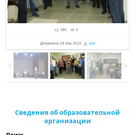
380
0
В реальном размере
1024x668
/ 291.6Kb
Добавлено
19 Апр 2019
rpl8
Сведения об образовательной
организации
Поиск