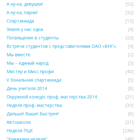
А ну-ка, девушки!
[52]
А ну-ка, парни!
[32]
Спартакиада
[13]
Земля у нас одна
[4]
Посвящение в студенты
[23]
Встреча студентов с представителями ОАО «ВНГ».
[4]
Мы вместе
[2]
Мы – единый народ
[3]
Мистер и Мисс профи
[42]
V Зональная спартакиада
[5]
День учителя 2014
[8]
Окружной конкурс проф. мастерства 2014
[21]
Неделя проф. мастерства
[33]
Дальше! Выше! Быстрее!
[6]
Автошкола
[21]
Неделя ПЦК
[236]
"Книжкина неделя"
[49]