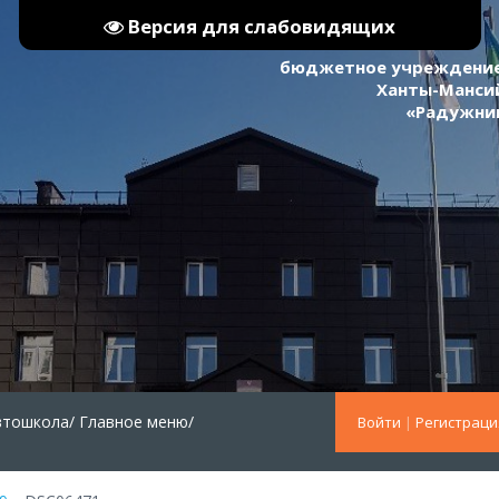
Версия для слабовидящих
бюджетное учреждение
Ханты-Мансий
«Радужни
втошкола/
Главное меню/
Войти
|
Регистраци