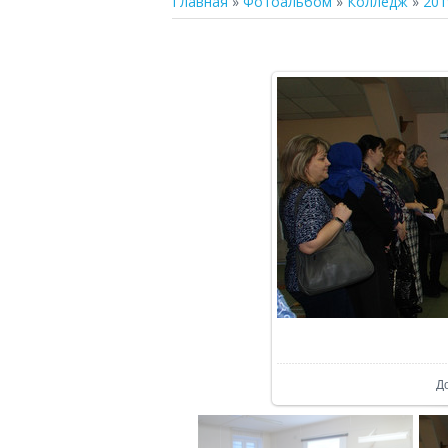
Главная
»
Фотоальбом
»
Колледж
»
201
В р
Д