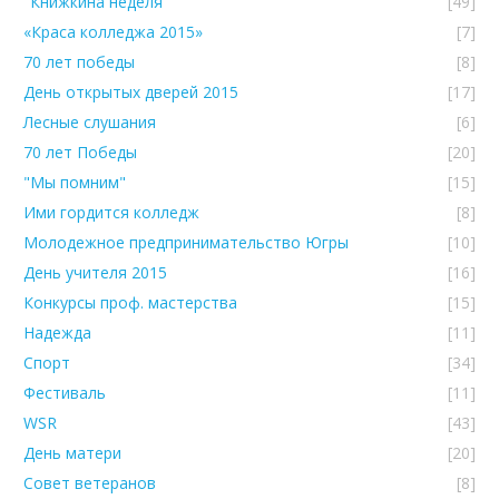
"Книжкина неделя"
[49]
«Краса колледжа 2015»
[7]
70 лет победы
[8]
День открытых дверей 2015
[17]
Лесные слушания
[6]
70 лет Победы
[20]
"Мы помним"
[15]
Ими гордится колледж
[8]
Молодежное предпринимательство Югры
[10]
День учителя 2015
[16]
Конкурсы проф. мастерства
[15]
Надежда
[11]
Спорт
[34]
Фестиваль
[11]
WSR
[43]
День матери
[20]
Совет ветеранов
[8]