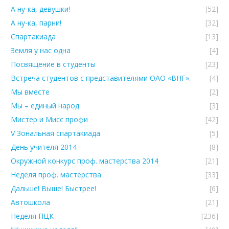
А ну-ка, девушки!
[52]
А ну-ка, парни!
[32]
Спартакиада
[13]
Земля у нас одна
[4]
Посвящение в студенты
[23]
Встреча студентов с представителями ОАО «ВНГ».
[4]
Мы вместе
[2]
Мы – единый народ
[3]
Мистер и Мисс профи
[42]
V Зональная спартакиада
[5]
День учителя 2014
[8]
Окружной конкурс проф. мастерства 2014
[21]
Неделя проф. мастерства
[33]
Дальше! Выше! Быстрее!
[6]
Автошкола
[21]
Неделя ПЦК
[236]