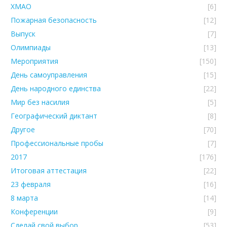
ХМАО
[6]
Пожарная безопасность
[12]
Выпуск
[7]
Олимпиады
[13]
Мероприятия
[150]
День самоуправления
[15]
День народного единства
[22]
Мир без насилия
[5]
Географический диктант
[8]
Другое
[70]
Профессиональные пробы
[7]
2017
[176]
Итоговая аттестация
[22]
23 февраля
[16]
8 марта
[14]
Конференции
[9]
Сделай свой выбор
[53]