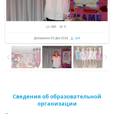
480
0
В реальном размере
1024x682
/ 240.6Kb
Добавлено
03 Дек 2018
rpl8
Сведения об образовательной
организации