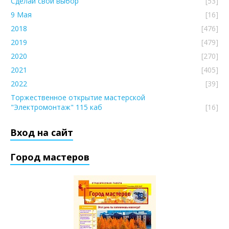
Сделай свой выбор
[53]
9 Мая
[16]
2018
[476]
2019
[479]
2020
[270]
2021
[405]
2022
[39]
Торжественное открытие мастерской
"Электромонтаж" 115 каб
[16]
Вход на сайт
Город мастеров