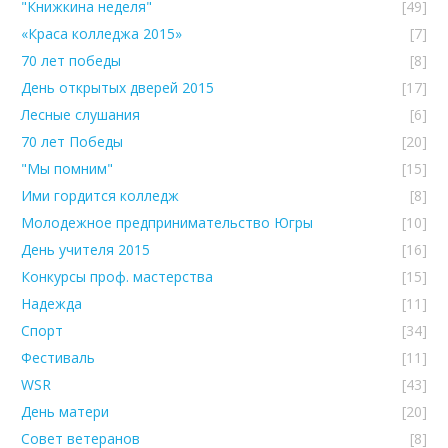
"Книжкина неделя"
[49]
«Краса колледжа 2015»
[7]
70 лет победы
[8]
День открытых дверей 2015
[17]
Лесные слушания
[6]
70 лет Победы
[20]
"Мы помним"
[15]
Ими гордится колледж
[8]
Молодежное предпринимательство Югры
[10]
День учителя 2015
[16]
Конкурсы проф. мастерства
[15]
Надежда
[11]
Спорт
[34]
Фестиваль
[11]
WSR
[43]
День матери
[20]
Совет ветеранов
[8]