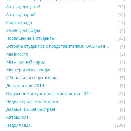
А ну-ка, девушки!
[52]
А ну-ка, парни!
[32]
Спартакиада
[13]
Земля у нас одна
[4]
Посвящение в студенты
[23]
Встреча студентов с представителями ОАО «ВНГ».
[4]
Мы вместе
[2]
Мы – единый народ
[3]
Мистер и Мисс профи
[42]
V Зональная спартакиада
[5]
День учителя 2014
[8]
Окружной конкурс проф. мастерства 2014
[21]
Неделя проф. мастерства
[33]
Дальше! Выше! Быстрее!
[6]
Автошкола
[21]
Неделя ПЦК
[236]