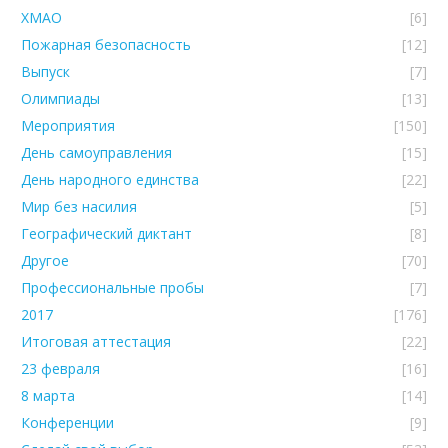
ХМАО
[6]
Пожарная безопасность
[12]
Выпуск
[7]
Олимпиады
[13]
Мероприятия
[150]
День самоуправления
[15]
День народного единства
[22]
Мир без насилия
[5]
Географический диктант
[8]
Другое
[70]
Профессиональные пробы
[7]
2017
[176]
Итоговая аттестация
[22]
23 февраля
[16]
8 марта
[14]
Конференции
[9]