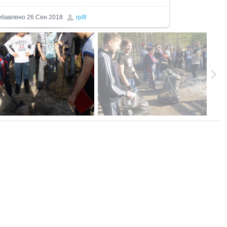
обавлено
26 Сен 2018
rpl8