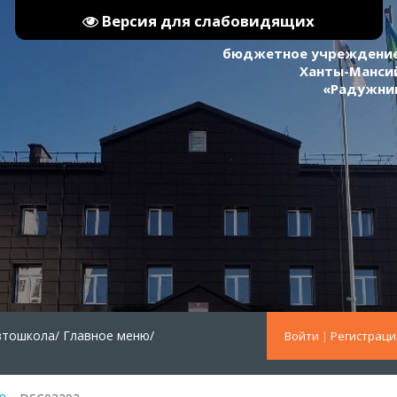
Версия для слабовидящих
бюджетное учреждение
Ханты-Мансий
«Радужни
втошкола/
Главное меню/
Войти
|
Регистраци