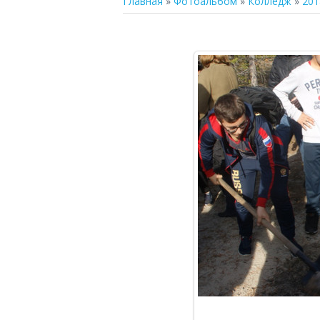
Главная
»
Фотоальбом
»
Колледж
»
201
В р