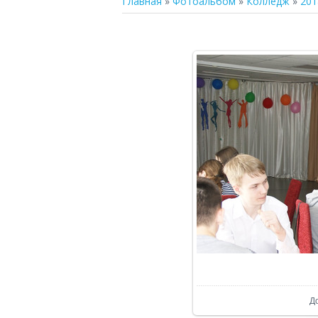
Главная
»
Фотоальбом
»
Колледж
»
201
В р
Д