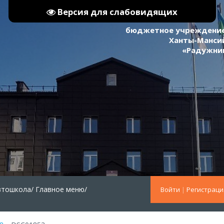
Версия для слабовидящих
бюджетное учреждение
Ханты-Мансий
«Радужни
втошкола/
Главное меню/
Войти
|
Регистраци