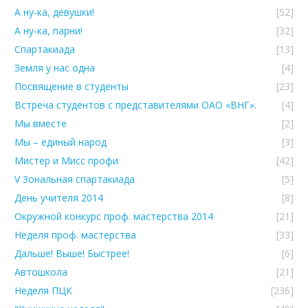
А ну-ка, девушки!
[52]
А ну-ка, парни!
[32]
Спартакиада
[13]
Земля у нас одна
[4]
Посвящение в студенты
[23]
Встреча студентов с представителями ОАО «ВНГ».
[4]
Мы вместе
[2]
Мы – единый народ
[3]
Мистер и Мисс профи
[42]
V Зональная спартакиада
[5]
День учителя 2014
[8]
Окружной конкурс проф. мастерства 2014
[21]
Неделя проф. мастерства
[33]
Дальше! Выше! Быстрее!
[6]
Автошкола
[21]
Неделя ПЦК
[236]