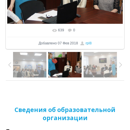
639
0
В реальном размере
1024x679
/ 241.0Kb
Добавлено
07 Фев 2018
rpl8
Сведения об образовательной
организации