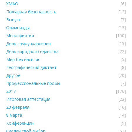
ХМАО
[6]
Пожарная безопасность
[12]
Выпуск
[7]
Олимпиады
[13]
Мероприятия
[150]
День самоуправления
[15]
День народного единства
[22]
Мир без насилия
[5]
Географический диктант
[8]
Другое
[70]
Профессиональные пробы
[7]
2017
[176]
Итоговая аттестация
[22]
23 февраля
[16]
8 марта
[14]
Конференции
[9]
Сделай свой выбор
[53]