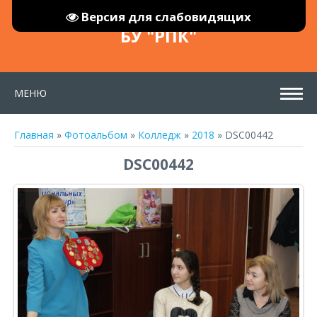
Версия для слабовидящих
БУ "РПК"
МЕНЮ
Главная
»
Фотоальбом
»
Колледж
»
2018
» DSC00442
DSC00442