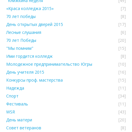
"Книжкина неделя"
[49]
«Краса колледжа 2015»
[7]
70 лет победы
[8]
День открытых дверей 2015
[17]
Лесные слушания
[6]
70 лет Победы
[20]
"Мы помним"
[15]
Ими гордится колледж
[8]
Молодежное предпринимательство Югры
[10]
День учителя 2015
[16]
Конкурсы проф. мастерства
[15]
Надежда
[11]
Спорт
[34]
Фестиваль
[11]
WSR
[43]
День матери
[20]
Совет ветеранов
[8]