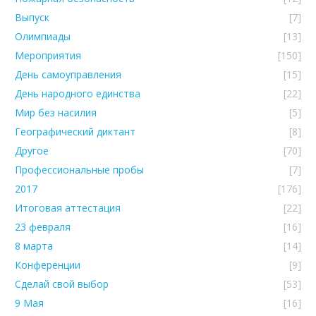
Выпуск
[7]
Олимпиады
[13]
Мероприятия
[150]
День самоуправления
[15]
День народного единства
[22]
Мир без насилия
[5]
Географический диктант
[8]
Другое
[70]
Профессиональные пробы
[7]
2017
[176]
Итоговая аттестация
[22]
23 февраля
[16]
8 марта
[14]
Конференции
[9]
Сделай свой выбор
[53]
9 Мая
[16]