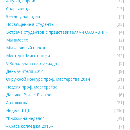
А ну-ка, парни!
[32]
Спартакиада
[13]
Земля у нас одна
[4]
Посвящение в студенты
[23]
Встреча студентов с представителями ОАО «ВНГ».
[4]
Мы вместе
[2]
Мы – единый народ
[3]
Мистер и Мисс профи
[42]
V Зональная спартакиада
[5]
День учителя 2014
[8]
Окружной конкурс проф. мастерства 2014
[21]
Неделя проф. мастерства
[33]
Дальше! Выше! Быстрее!
[6]
Автошкола
[21]
Неделя ПЦК
[236]
"Книжкина неделя"
[49]
«Краса колледжа 2015»
[7]