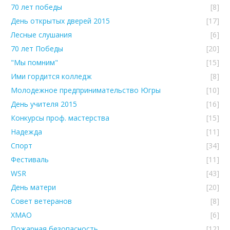
70 лет победы
[8]
День открытых дверей 2015
[17]
Лесные слушания
[6]
70 лет Победы
[20]
"Мы помним"
[15]
Ими гордится колледж
[8]
Молодежное предпринимательство Югры
[10]
День учителя 2015
[16]
Конкурсы проф. мастерства
[15]
Надежда
[11]
Спорт
[34]
Фестиваль
[11]
WSR
[43]
День матери
[20]
Совет ветеранов
[8]
ХМАО
[6]
Пожарная безопасность
[12]