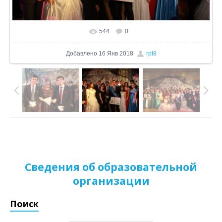
544
0
В реальном размере
1024x574
/ 225.0Kb
Добавлено
16 Янв 2018
rpl8
Сведения об образовательной
организации
Поиск