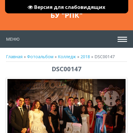
Версия для слабовидящих
БУ "РПК"
МЕНЮ
Главная
»
Фотоальбом
»
Колледж
»
2018
» DSC00147
DSC00147