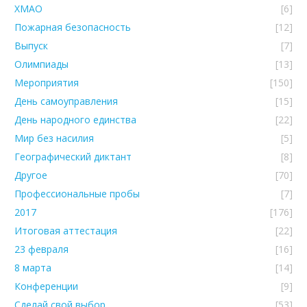
ХМАО
[6]
Пожарная безопасность
[12]
Выпуск
[7]
Олимпиады
[13]
Мероприятия
[150]
День самоуправления
[15]
День народного единства
[22]
Мир без насилия
[5]
Географический диктант
[8]
Другое
[70]
Профессиональные пробы
[7]
2017
[176]
Итоговая аттестация
[22]
23 февраля
[16]
8 марта
[14]
Конференции
[9]
Сделай свой выбор
[53]