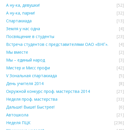
А ну-ка, девушки!
[52]
А ну-ка, парни!
[32]
Спартакиада
[13]
Земля у нас одна
[4]
Посвящение в студенты
[23]
Встреча студентов с представителями ОАО «ВНГ».
[4]
Мы вместе
[2]
Мы – единый народ
[3]
Мистер и Мисс профи
[42]
V Зональная спартакиада
[5]
День учителя 2014
[8]
Окружной конкурс проф. мастерства 2014
[21]
Неделя проф. мастерства
[33]
Дальше! Выше! Быстрее!
[6]
Автошкола
[21]
Неделя ПЦК
[236]