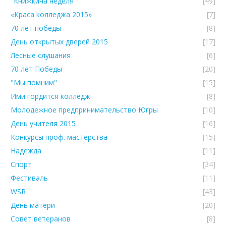
"Книжкина неделя"
[49]
«Краса колледжа 2015»
[7]
70 лет победы
[8]
День открытых дверей 2015
[17]
Лесные слушания
[6]
70 лет Победы
[20]
"Мы помним"
[15]
Ими гордится колледж
[8]
Молодежное предпринимательство Югры
[10]
День учителя 2015
[16]
Конкурсы проф. мастерства
[15]
Надежда
[11]
Спорт
[34]
Фестиваль
[11]
WSR
[43]
День матери
[20]
Совет ветеранов
[8]