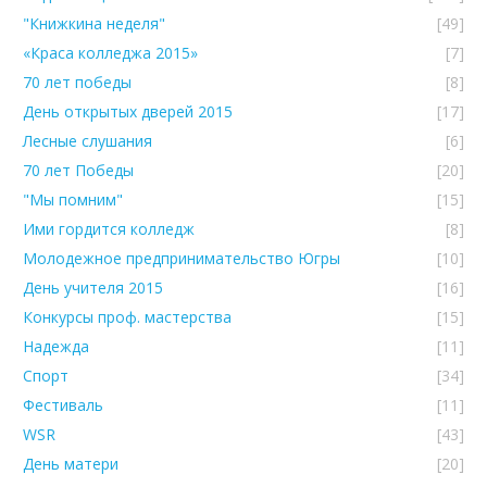
"Книжкина неделя"
[49]
«Краса колледжа 2015»
[7]
70 лет победы
[8]
День открытых дверей 2015
[17]
Лесные слушания
[6]
70 лет Победы
[20]
"Мы помним"
[15]
Ими гордится колледж
[8]
Молодежное предпринимательство Югры
[10]
День учителя 2015
[16]
Конкурсы проф. мастерства
[15]
Надежда
[11]
Спорт
[34]
Фестиваль
[11]
WSR
[43]
День матери
[20]