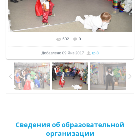
602
0
В реальном размере
1024x733
/ 350.1Kb
Добавлено
09 Янв 2017
rpl8
Сведения об образовательной
организации