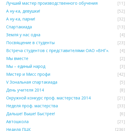
Лучший мастер производственного обучения
[11]
А ну-ка, девушки!
[52]
А ну-ка, парни!
[32]
Спартакиада
[13]
Земля у нас одна
[4]
Посвящение в студенты
[23]
Встреча студентов с представителями ОАО «ВНГ».
[4]
Мы вместе
[2]
Мы – единый народ
[3]
Мистер и Мисс профи
[42]
V Зональная спартакиада
[5]
День учителя 2014
[8]
Окружной конкурс проф. мастерства 2014
[21]
Неделя проф. мастерства
[33]
Дальше! Выше! Быстрее!
[6]
Автошкола
[21]
Неделя ПЦК
[236]