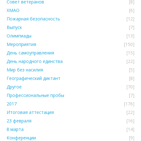
Совет ветеранов
[8]
ХМАО
[6]
Пожарная безопасность
[12]
Выпуск
[7]
Олимпиады
[13]
Мероприятия
[150]
День самоуправления
[15]
День народного единства
[22]
Мир без насилия
[5]
Географический диктант
[8]
Другое
[70]
Профессиональные пробы
[7]
2017
[176]
Итоговая аттестация
[22]
23 февраля
[16]
8 марта
[14]
Конференции
[9]