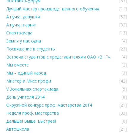
Выставка-форум
[67]
Лучший мастер производственного обучения
[11]
А ну-ка, девушки!
[52]
А ну-ка, парни!
[32]
Спартакиада
[13]
Земля у нас одна
[4]
Посвящение в студенты
[23]
Встреча студентов с представителями ОАО «ВНГ».
[4]
Мы вместе
[2]
Мы – единый народ
[3]
Мистер и Мисс профи
[42]
V Зональная спартакиада
[5]
День учителя 2014
[8]
Окружной конкурс проф. мастерства 2014
[21]
Неделя проф. мастерства
[33]
Дальше! Выше! Быстрее!
[6]
Автошкола
[21]