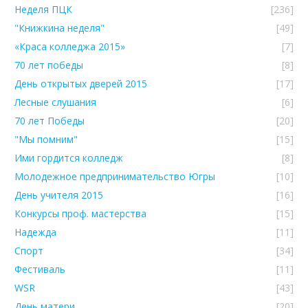
Неделя ПЦК
[236]
"Книжкина неделя"
[49]
«Краса колледжа 2015»
[7]
70 лет победы
[8]
День открытых дверей 2015
[17]
Лесные слушания
[6]
70 лет Победы
[20]
"Мы помним"
[15]
Ими гордится колледж
[8]
Молодежное предпринимательство Югры
[10]
День учителя 2015
[16]
Конкурсы проф. мастерства
[15]
Надежда
[11]
Спорт
[34]
Фестиваль
[11]
WSR
[43]
День матери
[20]