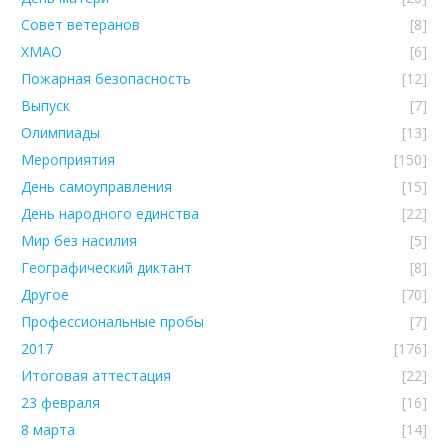
Совет ветеранов
[8]
ХМАО
[6]
Пожарная безопасность
[12]
Выпуск
[7]
Олимпиады
[13]
Мероприятия
[150]
День самоуправления
[15]
День народного единства
[22]
Мир без насилия
[5]
Географический диктант
[8]
Другое
[70]
Профессиональные пробы
[7]
2017
[176]
Итоговая аттестация
[22]
23 февраля
[16]
8 марта
[14]