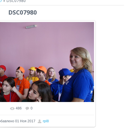
7
» DSC07980
DSC07980
486
0
еальном размере
1024x574
/ 165.5Kb
обавлено
01 Ноя 2017
rpl8