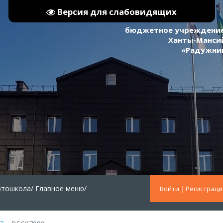
Версия для слабовидящих
бюджетное учреждение
Ханты-Мансий
«Радужни
втошкола/
Главное меню/
Войти
|
Регистраци