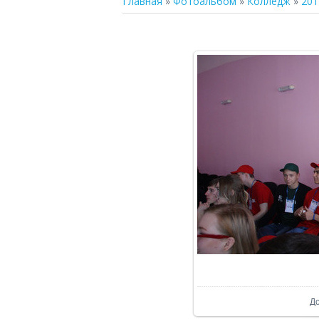
Главная
»
Фотоальбом
»
Колледж
»
201
В р
Д