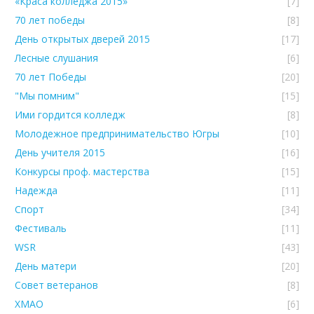
«Краса колледжа 2015»
[7]
70 лет победы
[8]
День открытых дверей 2015
[17]
Лесные слушания
[6]
70 лет Победы
[20]
"Мы помним"
[15]
Ими гордится колледж
[8]
Молодежное предпринимательство Югры
[10]
День учителя 2015
[16]
Конкурсы проф. мастерства
[15]
Надежда
[11]
Спорт
[34]
Фестиваль
[11]
WSR
[43]
День матери
[20]
Совет ветеранов
[8]
ХМАО
[6]