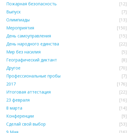
Пожарная безопасность
[12]
Выпуск
[7]
Олимпиады
[13]
Мероприятия
[150]
День самоуправления
[15]
День народного единства
[22]
Мир без насилия
[5]
Географический диктант
[8]
Другое
[70]
Профессиональные пробы
[7]
2017
[176]
Итоговая аттестация
[22]
23 февраля
[16]
8 марта
[14]
Конференции
[9]
Сделай свой выбор
[53]
9 Мая
[16]