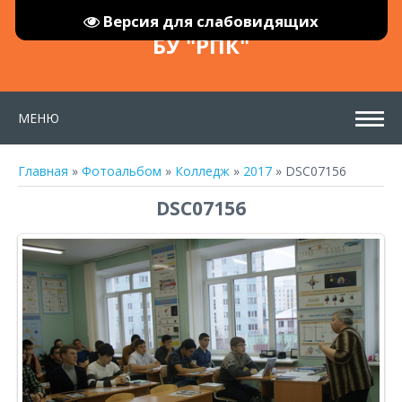
Версия для слабовидящих
БУ "РПК"
МЕНЮ
Главная
»
Фотоальбом
»
Колледж
»
2017
» DSC07156
DSC07156