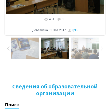
451
0
В реальном размере
1024x612
/ 227.4Kb
Добавлено
01 Ноя 2017
rpl8
Сведения об образовательной
организации
Поиск