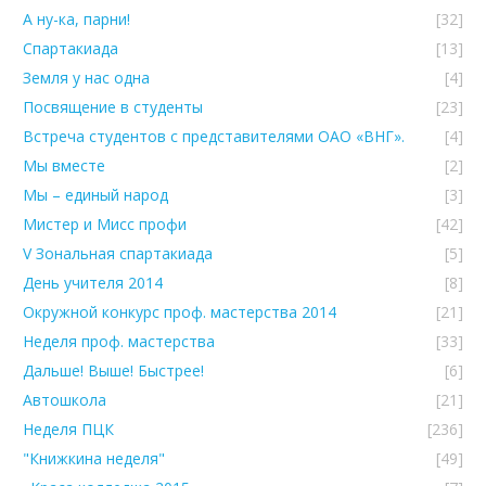
А ну-ка, парни!
[32]
Спартакиада
[13]
Земля у нас одна
[4]
Посвящение в студенты
[23]
Встреча студентов с представителями ОАО «ВНГ».
[4]
Мы вместе
[2]
Мы – единый народ
[3]
Мистер и Мисс профи
[42]
V Зональная спартакиада
[5]
День учителя 2014
[8]
Окружной конкурс проф. мастерства 2014
[21]
Неделя проф. мастерства
[33]
Дальше! Выше! Быстрее!
[6]
Автошкола
[21]
Неделя ПЦК
[236]
"Книжкина неделя"
[49]