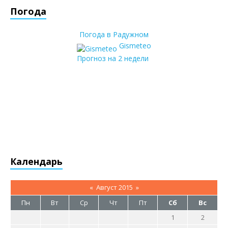
Погода
Погода в Радужном
Gismeteo
Прогноз на 2 недели
Календарь
«
Август 2015
»
Пн
Вт
Ср
Чт
Пт
Сб
Вс
1
2