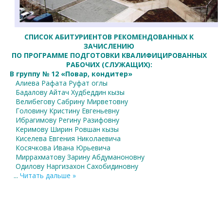
СПИСОК АБИТУРИЕНТОВ РЕКОМЕНДОВАННЫХ К
ЗАЧИСЛЕНИЮ
ПО ПРОГРАММЕ ПОДГОТОВКИ КВАЛИФИЦИРОВАННЫХ
РАБОЧИХ (СЛУЖАЩИХ):
В группу № 12 «Повар, кондитер»
Алиева Рафата Руфат оглы
Бадалову Айтач Худбеддин кызы
Велибегову Сабрину Мирветовну
Головину Кристину Евгеньевну
Ибрагимову Регину Разифовну
Керимову Ширин Ровшан кызы
Киселева Евгения Николаевича
Косячкова Ивана Юрьевича
Миррахматову Зарину Абдуманоновну
Одилову Наргизахон Сахобидиновну
...
Читать дальше »